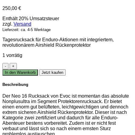
250,00
€
Enthält 20% Umsatzsteuer
zzgl.
Versand
Lieferzeit: ca. 4-5 Werktage
Tagesrucksack für Enduro-Aktionen mit integriertem,
revolutionärem Airshield Rückenprotektor
1 vorrätig
evoc
NEO
In den Warenkorb
Jetzt kaufen
16l
Rucksack
Beschreibung
unisex
Menge
Der Neo 16 Rucksack von Evoc ist momentan das absolute
Nonplusultra im Segment Protektorenrucksack. Er bietet
einen enorm gut belüfteten, leichtgewichtigen und dennoch
extrem sicheren Airshield Rückenprotektor. Dieser ist nach
Kategorie zwei zertifiziert und dadurch für alle Enduro-
Abenteuer bestens vorbereitet. Zudem ist er nicht fest
verbaut und lässt sich so nach einem ernsten Sturz
problemlos austauschen.