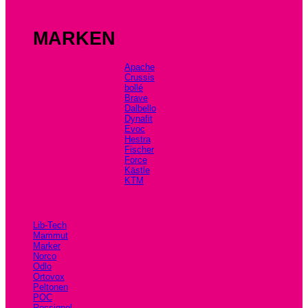
MARKEN
Apache
Crussis
bollé
Brave
Dalbello
Dynafit
Evoc
Hestra
Fischer
Force
Kästle
KTM
Lib-Tech
Mammut
Marker
Norco
Odlo
Ortovox
Peltonen
POC
Rossignol