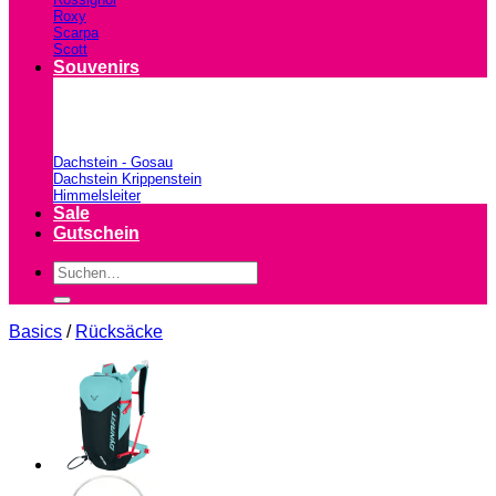
Roxy
Scarpa
Scott
Souvenirs
Dachstein - Gosau
Dachstein Krippenstein
Himmelsleiter
Sale
Gutschein
Suchen
nach:
Basics
/
Rücksäcke