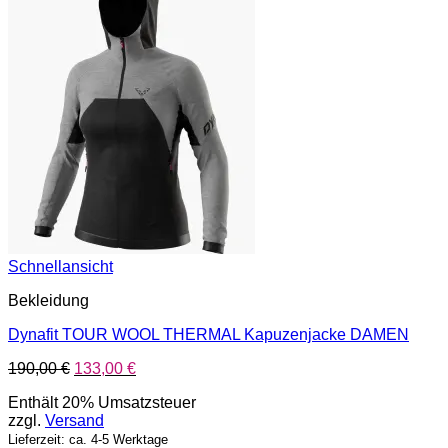
Schnellansicht
Bekleidung
Dynafit TOUR WOOL THERMAL Kapuzenjacke DAMEN
Ursprünglicher
Aktueller
190,00
€
133,00
€
Preis
Preis
Enthält 20% Umsatzsteuer
war:
ist:
zzgl.
Versand
190,00 €
133,00 €.
Lieferzeit: ca. 4-5 Werktage