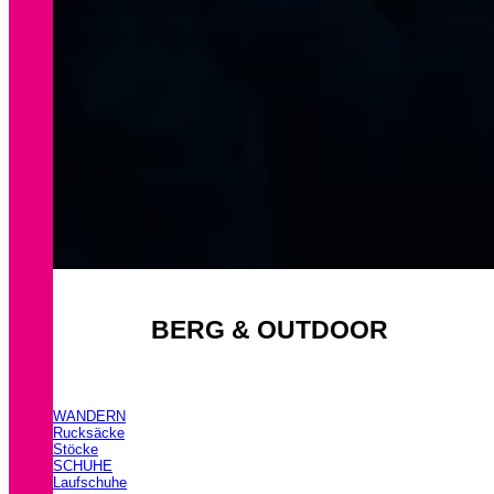
BERG & OUTDOOR
WANDERN
Rucksäcke
Stöcke
SCHUHE
Laufschuhe