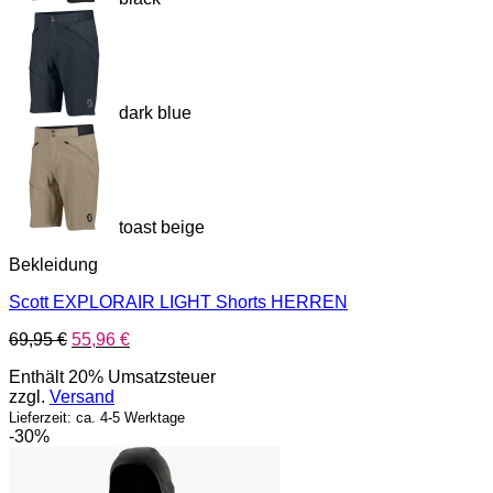
dark blue
toast beige
Bekleidung
Scott EXPLORAIR LIGHT Shorts HERREN
Ursprünglicher
Aktueller
69,95
€
55,96
€
Preis
Preis
Enthält 20% Umsatzsteuer
war:
ist:
zzgl.
Versand
69,95 €
55,96 €.
Lieferzeit: ca. 4-5 Werktage
-30%