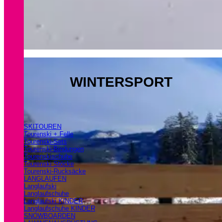
WINTERSPORT
SKITOUREN
Tourenski + Felle
Tourenski-Sets
Tourenski-Bindungen
Tourenskischuhe
Tourenski Stöcke
Tourenski-Rucksäcke
LANGLAUFEN
Langlaufski
Langlaufschuhe
Langlaufski KINDER
Langlaufschuhe KINDER
SNOWBOARDEN