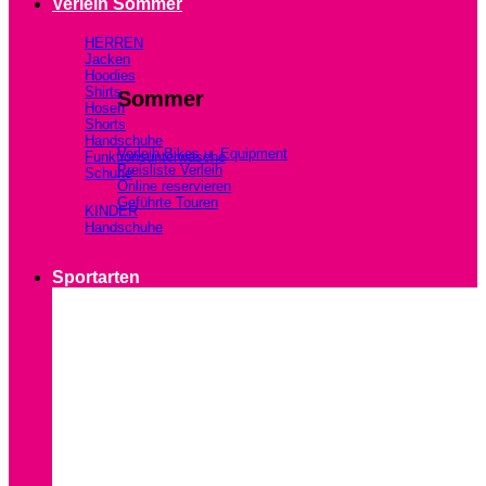
Verleih Sommer
HERREN
Jacken
Hoodies
Shirts
Sommer
Hosen
Shorts
Handschuhe
Verleih Bikes u. Equipment
Funktionsunterwäsche
Preisliste Verleih
Schuhe
Online reservieren
Geführte Touren
KINDER
Handschuhe
Sportarten