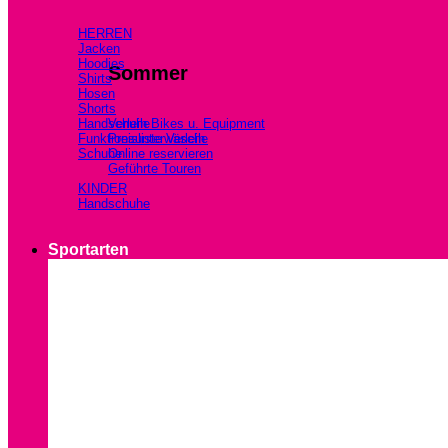
HERREN
Jacken
Hoodies
Sommer
Shirts
Hosen
Shorts
Handschuhe
Verleih Bikes u. Equipment
Funktionsunterwäsche
Preisliste Verleih
Schuhe
Online reservieren
Geführte Touren
KINDER
Handschuhe
Sportarten