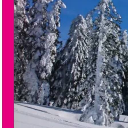
WINTER
Preisliste Verleih