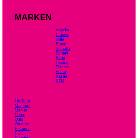
MARKEN
Apache
Crussis
bollé
Brave
Dalbello
Dynafit
Evoc
Hestra
Fischer
Force
Kästle
KTM
Lib-Tech
Mammut
Marker
Norco
Odlo
Ortovox
Peltonen
POC
Rossignol