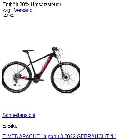
Enthält 20% Umsatzsteuer
war:
ist:
zzgl.
Versand
4.279,00 €
2.499,00 €.
-49%
Schnellansicht
E-Bike
E-MTB APACHE Hupahu 3 2022 GEBRAUCHT “L”