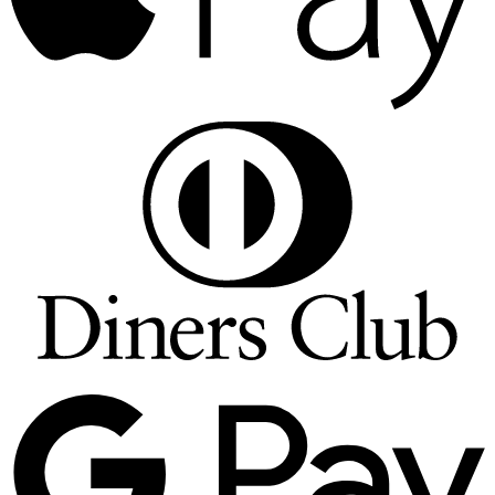
D
C
G