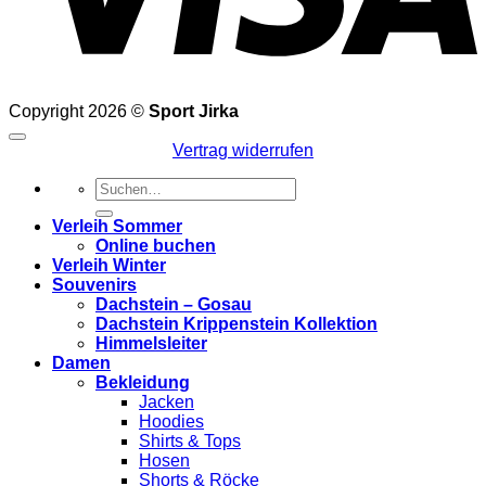
Copyright 2026 ©
Sport Jirka
Vertrag widerrufen
Suchen
nach:
Verleih Sommer
Online buchen
Verleih Winter
Souvenirs
Dachstein – Gosau
Dachstein Krippenstein Kollektion
Himmelsleiter
Damen
Bekleidung
Jacken
Hoodies
Shirts & Tops
Hosen
Shorts & Röcke