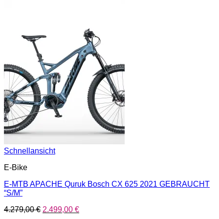
Schnellansicht
E-Bike
E-MTB APACHE Quruk Bosch CX 625 2021 GEBRAUCHT
“S/M”
Ursprünglicher
Aktueller
4.279,00
€
2.499,00
€
Preis
Preis