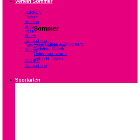
Verleih Sommer
HERREN
Jacken
Hoodies
Shirts
Sommer
Hosen
Shorts
Handschuhe
Verleih Bikes u. Equipment
Funktionsunterwäsche
Preisliste Verleih
Schuhe
Online reservieren
Geführte Touren
KINDER
Handschuhe
Sportarten