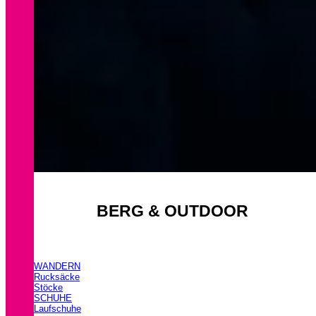
BERG & OUTDOOR
WANDERN
Rucksäcke
Stöcke
SCHUHE
Laufschuhe