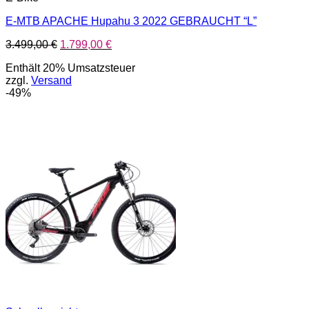
E-MTB APACHE Hupahu 3 2022 GEBRAUCHT “L”
Ursprünglicher
Aktueller
3.499,00
€
1.799,00
€
Preis
Preis
Enthält 20% Umsatzsteuer
war:
ist:
zzgl.
Versand
3.499,00 €
1.799,00 €.
-49%