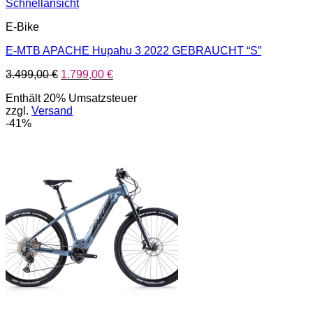
Schnellansicht
E-Bike
E-MTB APACHE Hupahu 3 2022 GEBRAUCHT “S”
Ursprünglicher
Aktueller
3.499,00
€
1.799,00
€
Preis
Preis
Enthält 20% Umsatzsteuer
war:
ist:
zzgl.
Versand
3.499,00 €
1.799,00 €.
-41%