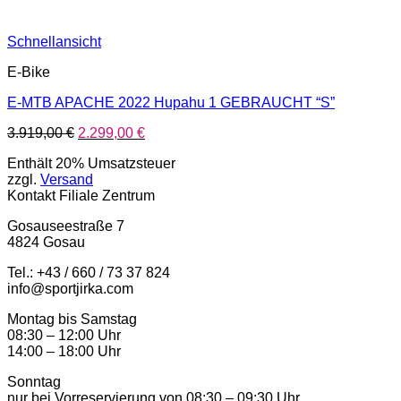
Schnellansicht
E-Bike
E-MTB APACHE 2022 Hupahu 1 GEBRAUCHT “S”
Ursprünglicher
Aktueller
3.919,00
€
2.299,00
€
Preis
Preis
Enthält 20% Umsatzsteuer
war:
ist:
zzgl.
Versand
3.919,00 €
2.299,00 €.
Kontakt Filiale Zentrum
Gosauseestraße 7
4824 Gosau
Tel.: +43 / 660 / 73 37 824
info@sportjirka.com
Montag bis Samstag
08:30 – 12:00 Uhr
14:00 – 18:00 Uhr
Sonntag
nur bei Vorreservierung von 08:30 – 09:30 Uhr