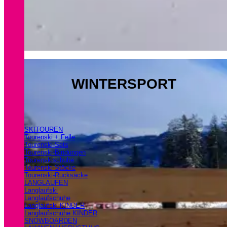
WINTERSPORT
SKITOUREN
Tourenski + Felle
Tourenski-Sets
Tourenski-Bindungen
Tourenskischuhe
Tourenski Stöcke
Tourenski-Rucksäcke
LANGLAUFEN
Langlaufski
Langlaufschuhe
Langlaufski KINDER
Langlaufschuhe KINDER
SNOWBOARDEN