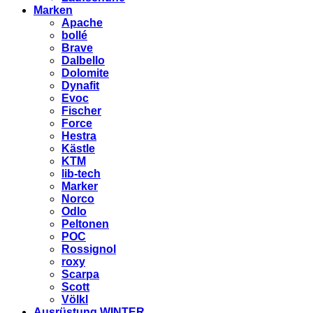
Marken
Apache
bollé
Brave
Dalbello
Dolomite
Dynafit
Evoc
Fischer
Force
Hestra
Kästle
KTM
lib-tech
Marker
Norco
Odlo
Peltonen
POC
Rossignol
roxy
Scarpa
Scott
Völkl
Ausrüstung WINTER