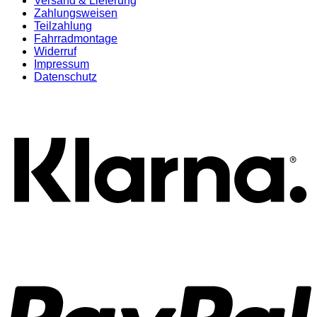
Versand & Lieferung
Zahlungsweisen
Teilzahlung
Fahrradmontage
Widerruf
Impressum
Datenschutz
K
P