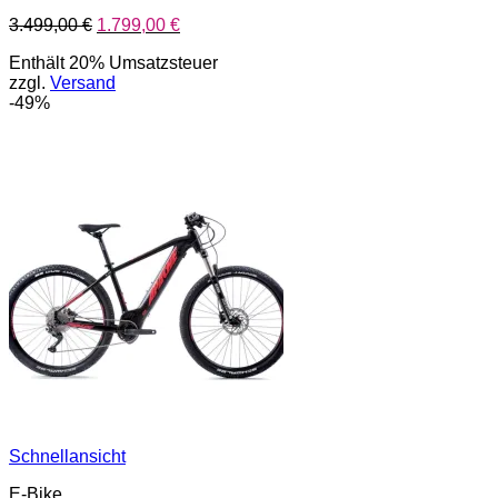
Ursprünglicher
Aktueller
3.499,00
€
1.799,00
€
Preis
Preis
Enthält 20% Umsatzsteuer
war:
ist:
zzgl.
Versand
3.499,00 €
1.799,00 €.
-49%
Schnellansicht
E-Bike