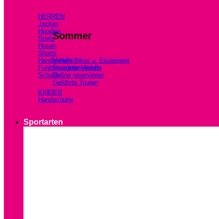
HERREN
Jacken
Hoodies
Sommer
Shirts
Hosen
Shorts
Handschuhe
Verleih Bikes u. Equipment
Funktionsunterwäsche
Preisliste Verleih
Schuhe
Online reservieren
Geführte Touren
KINDER
Handschuhe
Sportarten