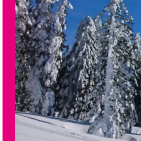
WINTER
Preisliste Verleih