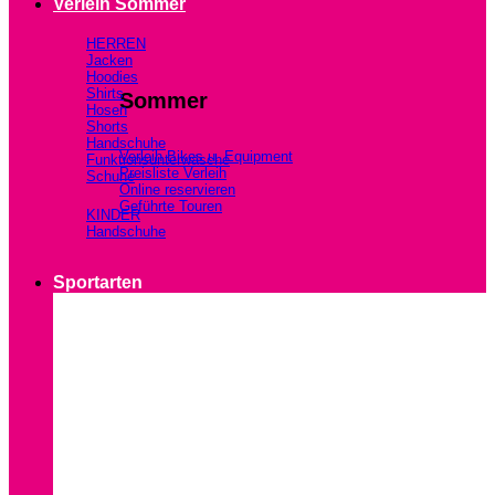
Verleih Sommer
HERREN
Jacken
Hoodies
Shirts
Sommer
Hosen
Shorts
Handschuhe
Verleih Bikes u. Equipment
Funktionsunterwäsche
Preisliste Verleih
Schuhe
Online reservieren
Geführte Touren
KINDER
Handschuhe
Sportarten