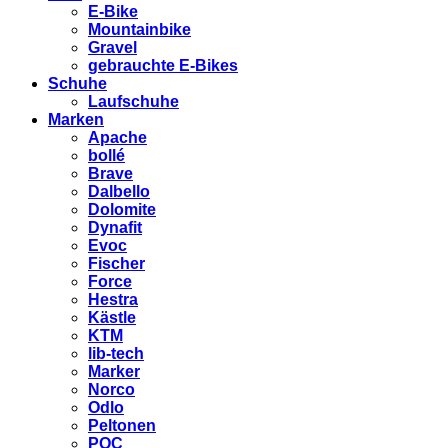
E-Bike
Mountainbike
Gravel
gebrauchte E-Bikes
Schuhe
Laufschuhe
Marken
Apache
bollé
Brave
Dalbello
Dolomite
Dynafit
Evoc
Fischer
Force
Hestra
Kästle
KTM
lib-tech
Marker
Norco
Odlo
Peltonen
POC