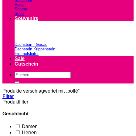
Roxy
Scarpa
Scott
Souvenirs
Dachstein - Gosau
Dachstein Krippenstein
Himmelsleiter
Sale
Gutschein
Suchen
nach:
Produkte verschlagwortet mit „bollé“
Filter
Produktfilter
Geschlecht
Damen
Herren