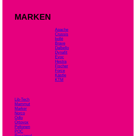
MARKEN
Apache
Crussis
bollé
Brave
Dalbello
Dynafit
Evoc
Hestra
Fischer
Force
Kästle
KTM
Lib-Tech
Mammut
Marker
Norco
Odlo
Ortovox
Peltonen
POC
Rossignol