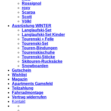
Rossignol
roxy
Scarpa
Scott
Völkl
Ausrüstung WINTER
Langlaufski-Set
Langlaufski-Set Kinder
Tourenski + Felle
Tourenski-Set
Touren-Bindungen
Tourenskischuhe
Tourenski-Stöcke
Skitouren-Rucksäcke
Snowboarden
Gutschein
Wishlist
Magazin
Apartments Gamsfeld
Teilzahlung
Fahrradmontage
Vertrag widerrufen
Kontakt