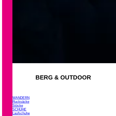
BERG & OUTDOOR
WANDERN
Rucksäcke
Stöcke
SCHUHE
Laufschuhe