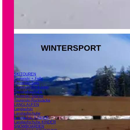
WINTERSPORT
SKITOUREN
Tourenski + Felle
Tourenski-Sets
Tourenski-Bindungen
Tourenskischuhe
Tourenski Stöcke
Tourenski-Rucksäcke
LANGLAUFEN
Langlaufski
Langlaufschuhe
Langlaufski KINDER
Langlaufschuhe KINDER
SNOWBOARDEN