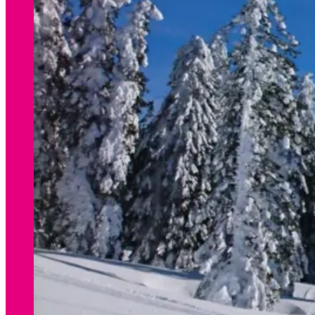
WINTER
Preisliste Verleih