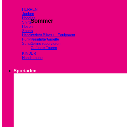
HERREN
Jacken
Hoodies
Sommer
Shirts
Hosen
Shorts
Handschuhe
Verleih Bikes u. Equipment
Funktionsunterwäsche
Preisliste Verleih
Schuhe
Online reservieren
Geführte Touren
KINDER
Handschuhe
Sportarten