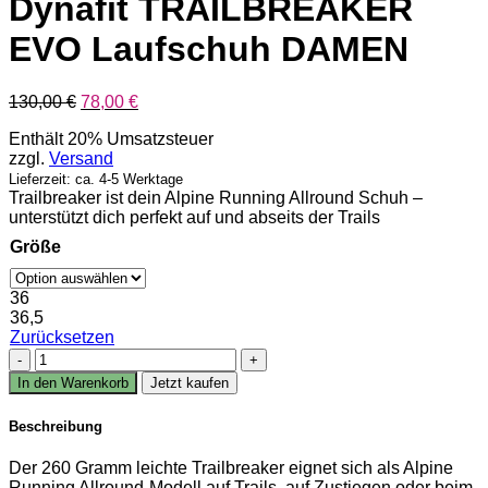
Dynafit TRAILBREAKER
EVO Laufschuh DAMEN
Ursprünglicher
Aktueller
130,00
€
78,00
€
Preis
Preis
Enthält 20% Umsatzsteuer
war:
ist:
zzgl.
Versand
130,00 €
78,00 €.
Lieferzeit: ca. 4-5 Werktage
Trailbreaker ist dein Alpine Running Allround Schuh –
unterstützt dich perfekt auf und abseits der Trails
Größe
36
36,5
Zurücksetzen
Dynafit
TRAILBREAKER
In den Warenkorb
Jetzt kaufen
EVO
Laufschuh
Beschreibung
DAMEN
Menge
Der 260 Gramm leichte Trailbreaker eignet sich als Alpine
Running Allround-Modell auf Trails, auf Zustiegen oder beim