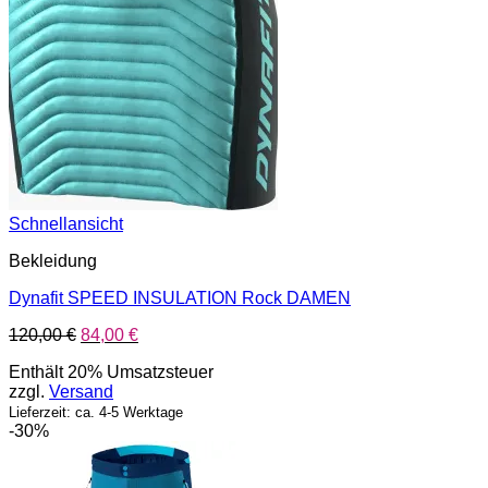
Schnellansicht
Bekleidung
Dynafit SPEED INSULATION Rock DAMEN
Ursprünglicher
Aktueller
120,00
€
84,00
€
Preis
Preis
Enthält 20% Umsatzsteuer
war:
ist:
zzgl.
Versand
120,00 €
84,00 €.
Lieferzeit: ca. 4-5 Werktage
-30%