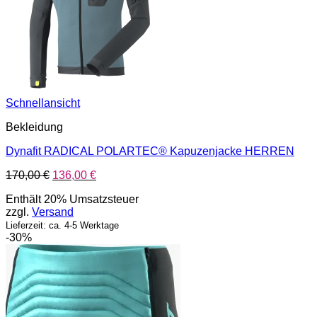
Schnellansicht
Bekleidung
Dynafit RADICAL POLARTEC® Kapuzenjacke HERREN
Ursprünglicher
Aktueller
170,00
€
136,00
€
Preis
Preis
Enthält 20% Umsatzsteuer
war:
ist:
zzgl.
Versand
170,00 €
136,00 €.
Lieferzeit: ca. 4-5 Werktage
-30%