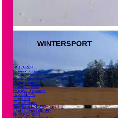
WINTERSPORT
SKITOUREN
Tourenski + Felle
Tourenski-Sets
Tourenski-Bindungen
Tourenskischuhe
Tourenski Stöcke
Tourenski-Rucksäcke
LANGLAUFEN
Langlaufski
Langlaufschuhe
Langlaufski KINDER
Langlaufschuhe KINDER
SNOWBOARDEN