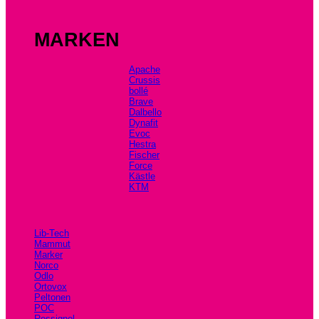
MARKEN
Apache
Crussis
bollé
Brave
Dalbello
Dynafit
Evoc
Hestra
Fischer
Force
Kästle
KTM
Lib-Tech
Mammut
Marker
Norco
Odlo
Ortovox
Peltonen
POC
Rossignol