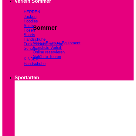
Verleih Sommer
HERREN
Jacken
Hoodies
Shirts
Sommer
Hosen
Shorts
Handschuhe
Verleih Bikes u. Equipment
Funktionsunterwäsche
Preisliste Verleih
Schuhe
Online reservieren
Geführte Touren
KINDER
Handschuhe
Sportarten