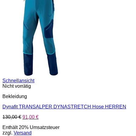
Schnellansicht
Nicht vorrätig
Bekleidung
Dynafit TRANSALPER DYNASTRETCH Hose HERREN
Ursprünglicher
Aktueller
130,00
€
91,00
€
Preis
Preis
Enthält 20% Umsatzsteuer
war:
ist:
zzgl.
Versand
130,00 €
91,00 €.