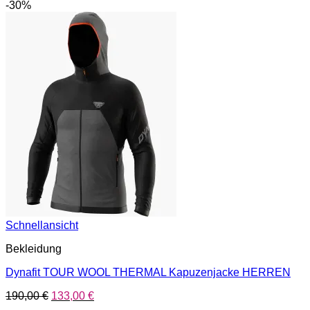
-30%
Schnellansicht
Bekleidung
Dynafit TOUR WOOL THERMAL Kapuzenjacke HERREN
Ursprünglicher
Aktueller
190,00
€
133,00
€
Preis
Preis