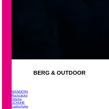
BERG & OUTDOOR
WANDERN
Rucksäcke
Stöcke
SCHUHE
Laufschuhe