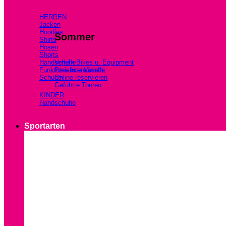
HERREN
Jacken
Hoodies
Sommer
Shirts
Hosen
Shorts
Handschuhe
Verleih Bikes u. Equipment
Funktionsunterwäsche
Preisliste Verleih
Schuhe
Online reservieren
Geführte Touren
KINDER
Handschuhe
Sportarten