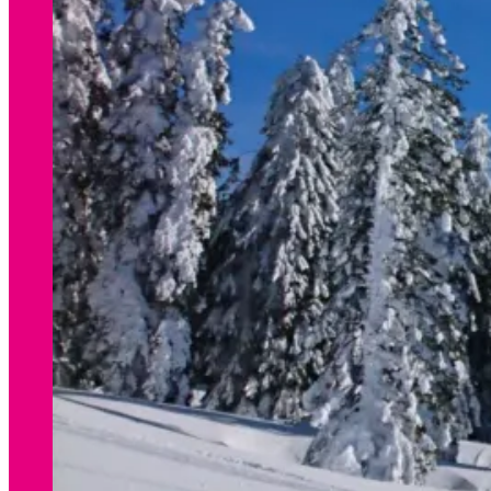
WINTER
Preisliste Verleih