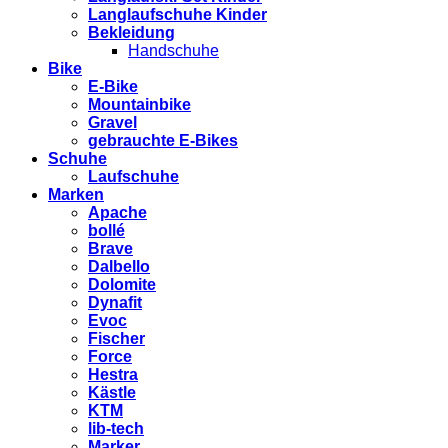
Langlaufschuhe Kinder
Bekleidung
Handschuhe
Bike
E-Bike
Mountainbike
Gravel
gebrauchte E-Bikes
Schuhe
Laufschuhe
Marken
Apache
bollé
Brave
Dalbello
Dolomite
Dynafit
Evoc
Fischer
Force
Hestra
Kästle
KTM
lib-tech
Marker