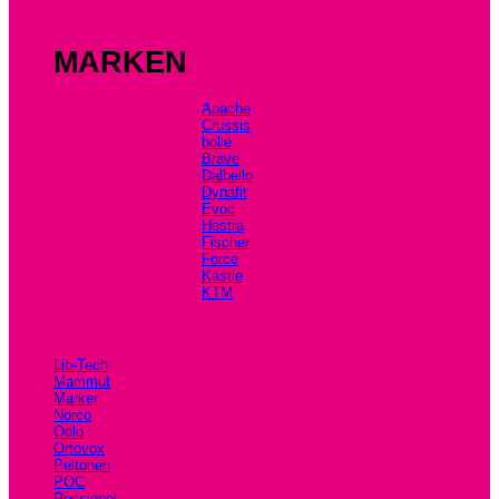
MARKEN
Apache
Crussis
bollé
Brave
Dalbello
Dynafit
Evoc
Hestra
Fischer
Force
Kästle
KTM
Lib-Tech
Mammut
Marker
Norco
Odlo
Ortovox
Peltonen
POC
Rossignol