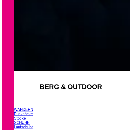
BERG & OUTDOOR
WANDERN
Rucksäcke
Stöcke
SCHUHE
Laufschuhe