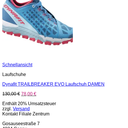
Schnellansicht
Laufschuhe
Dynafit TRAILBREAKER EVO Laufschuh DAMEN
Ursprünglicher
Aktueller
130,00
€
78,00
€
Preis
Preis
Enthält 20% Umsatzsteuer
war:
ist:
zzgl.
Versand
130,00 €
78,00 €.
Kontakt Filiale Zentrum
Gosauseestraße 7