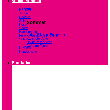
Verleih Sommer
HERREN
Jacken
Hoodies
Shirts
Sommer
Hosen
Shorts
Handschuhe
Verleih Bikes u. Equipment
Funktionsunterwäsche
Preisliste Verleih
Schuhe
Online reservieren
Geführte Touren
KINDER
Handschuhe
Sportarten