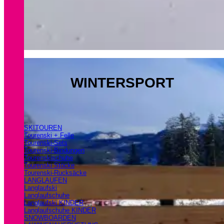
WINTERSPORT
SKITOUREN
Tourenski + Felle
Tourenski-Sets
Tourenski-Bindungen
Tourenskischuhe
Tourenski Stöcke
Tourenski-Rucksäcke
LANGLAUFEN
Langlaufski
Langlaufschuhe
Langlaufski KINDER
Langlaufschuhe KINDER
SNOWBOARDEN