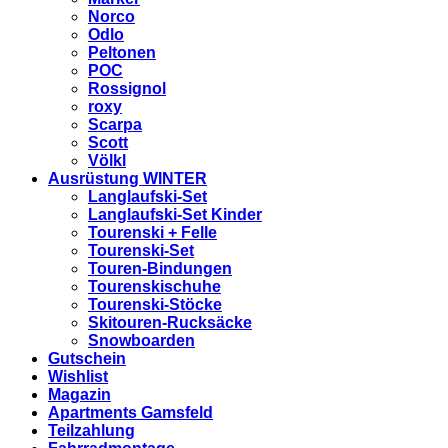
Norco
Odlo
Peltonen
POC
Rossignol
roxy
Scarpa
Scott
Völkl
Ausrüstung WINTER
Langlaufski-Set
Langlaufski-Set Kinder
Tourenski + Felle
Tourenski-Set
Touren-Bindungen
Tourenskischuhe
Tourenski-Stöcke
Skitouren-Rucksäcke
Snowboarden
Gutschein
Wishlist
Magazin
Apartments Gamsfeld
Teilzahlung