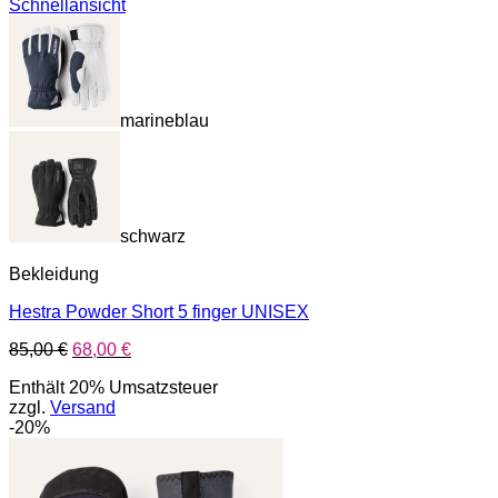
Schnellansicht
marineblau
schwarz
Bekleidung
Hestra Powder Short 5 finger UNISEX
Ursprünglicher
Aktueller
85,00
€
68,00
€
Preis
Preis
Enthält 20% Umsatzsteuer
war:
ist:
zzgl.
Versand
85,00 €
68,00 €.
-20%