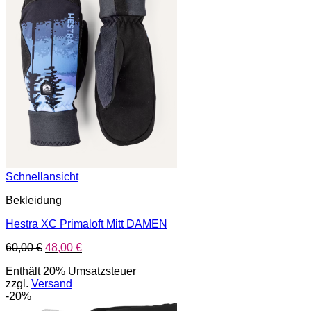
Schnellansicht
Bekleidung
Hestra XC Primaloft Mitt DAMEN
Ursprünglicher
Aktueller
60,00
€
48,00
€
Preis
Preis
Enthält 20% Umsatzsteuer
war:
ist:
zzgl.
Versand
60,00 €
48,00 €.
-20%