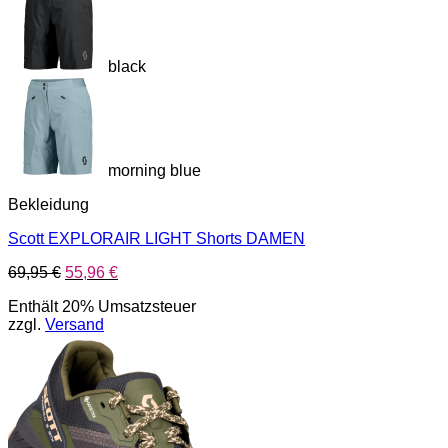
black
morning blue
Bekleidung
Scott EXPLORAIR LIGHT Shorts DAMEN
Ursprünglicher
Aktueller
69,95
€
55,96
€
Preis
Preis
Enthält 20% Umsatzsteuer
war:
ist:
zzgl.
Versand
69,95 €
55,96 €.