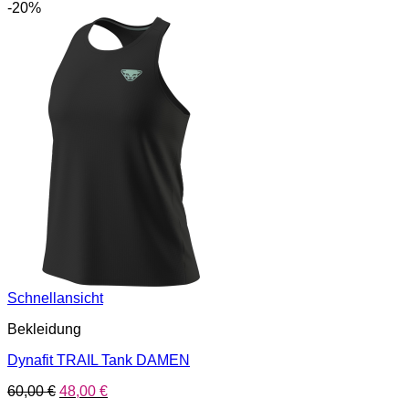
-20%
Schnellansicht
Bekleidung
Dynafit TRAIL Tank DAMEN
Ursprünglicher
Aktueller
60,00
€
48,00
€
Preis
Preis