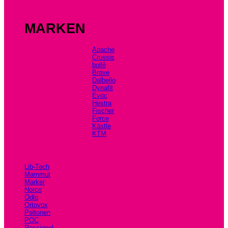
MARKEN
Apache
Crussis
bollé
Brave
Dalbello
Dynafit
Evoc
Hestra
Fischer
Force
Kästle
KTM
Lib-Tech
Mammut
Marker
Norco
Odlo
Ortovox
Peltonen
POC
Rossignol