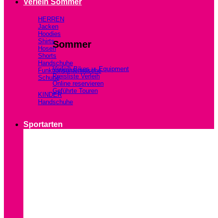
Verleih Sommer
HERREN
Jacken
Hoodies
Shirts
Sommer
Hosen
Shorts
Handschuhe
Verleih Bikes u. Equipment
Funktionsunterwäsche
Preisliste Verleih
Schuhe
Online reservieren
Geführte Touren
KINDER
Handschuhe
Sportarten