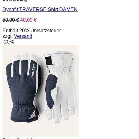
Dynafit TRAVERSE Shirt DAMEN
Ursprünglicher
Aktueller
50,00
€
40,00
€
Preis
Preis
Enthält 20% Umsatzsteuer
war:
ist:
zzgl.
Versand
50,00 €
40,00 €.
-20%