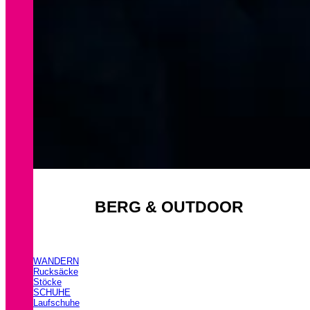
BERG & OUTDOOR
WANDERN
Rucksäcke
Stöcke
SCHUHE
Laufschuhe