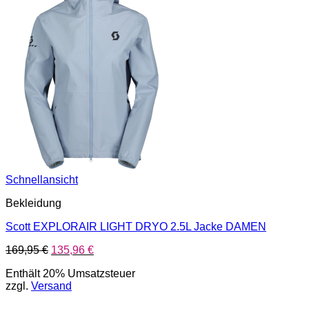
Schnellansicht
Bekleidung
Scott EXPLORAIR LIGHT DRYO 2.5L Jacke DAMEN
Ursprünglicher
Aktueller
169,95
€
135,96
€
Preis
Preis
Enthält 20% Umsatzsteuer
war:
ist:
zzgl.
Versand
169,95 €
135,96 €.