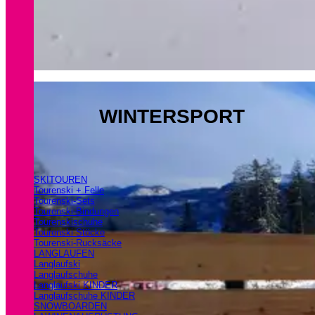
WINTERSPORT
SKITOUREN
Tourenski + Felle
Tourenski-Sets
Tourenski-Bindungen
Tourenskischuhe
Tourenski Stöcke
Tourenski-Rucksäcke
LANGLAUFEN
Langlaufski
Langlaufschuhe
Langlaufski KINDER
Langlaufschuhe KINDER
SNOWBOARDEN