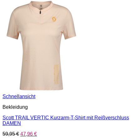
Schnellansicht
Bekleidung
Scott TRAIL VERTIC Kurzarm-T-Shirt mit Reißverschluss
DAMEN
Ursprünglicher
Aktueller
59,95
€
47,96
€
Preis
Preis