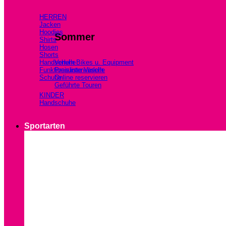
HERREN
Jacken
Hoodies
Sommer
Shirts
Hosen
Shorts
Handschuhe
Verleih Bikes u. Equipment
Funktionsunterwäsche
Preisliste Verleih
Schuhe
Online reservieren
Geführte Touren
KINDER
Handschuhe
Sportarten