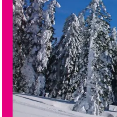
WINTER
Preisliste Verleih