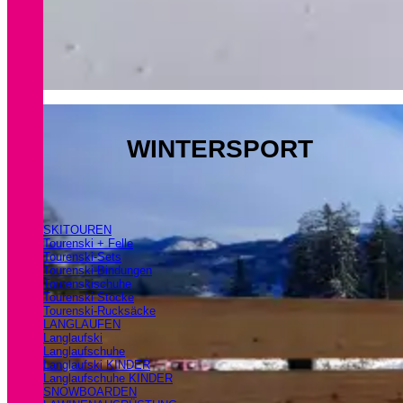
WINTERSPORT
SKITOUREN
Tourenski + Felle
Tourenski-Sets
Tourenski-Bindungen
Tourenskischuhe
Tourenski Stöcke
Tourenski-Rucksäcke
LANGLAUFEN
Langlaufski
Langlaufschuhe
Langlaufski KINDER
Langlaufschuhe KINDER
SNOWBOARDEN