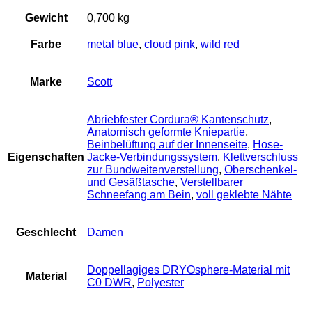
Gewicht
0,700 kg
Farbe
metal blue
,
cloud pink
,
wild red
Marke
Scott
Abriebfester Cordura® Kantenschutz
,
Anatomisch geformte Kniepartie
,
Beinbelüftung auf der Innenseite
,
Hose-
Eigenschaften
Jacke-Verbindungssystem
,
Klettverschluss
zur Bundweitenverstellung
,
Oberschenkel-
und Gesäßtasche
,
Verstellbarer
Schneefang am Bein
,
voll geklebte Nähte
Geschlecht
Damen
Doppellagiges DRYOsphere-Material mit
Material
C0 DWR
,
Polyester