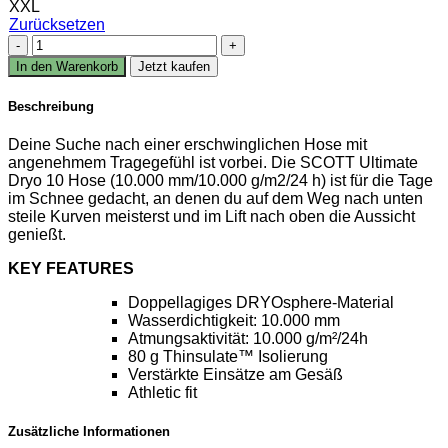
XXL
Zurücksetzen
Scott
ULTIMATE
In den Warenkorb
Jetzt kaufen
DRYO
10
Beschreibung
Hose
DAMEN
Deine Suche nach einer erschwinglichen Hose mit
Menge
angenehmem Tragegefühl ist vorbei. Die SCOTT Ultimate
Dryo 10 Hose (10.000 mm/10.000 g/m2/24 h) ist für die Tage
im Schnee gedacht, an denen du auf dem Weg nach unten
steile Kurven meisterst und im Lift nach oben die Aussicht
genießt.
KEY FEATURES
Doppellagiges DRYOsphere-Material
Wasserdichtigkeit: 10.000 mm
Atmungsaktivität: 10.000 g/m²/24h
80 g Thinsulate™ Isolierung
Verstärkte Einsätze am Gesäß
Athletic fit
Zusätzliche Informationen