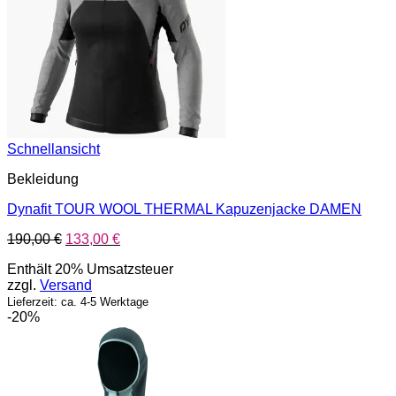
Schnellansicht
Bekleidung
Dynafit TOUR WOOL THERMAL Kapuzenjacke DAMEN
Ursprünglicher
Aktueller
190,00
€
133,00
€
Preis
Preis
Enthält 20% Umsatzsteuer
war:
ist:
zzgl.
Versand
190,00 €
133,00 €.
Lieferzeit: ca. 4-5 Werktage
-20%