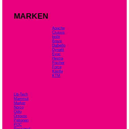
MARKEN
Apache
Crussis
bollé
Brave
Dalbello
Dynafit
Evoc
Hestra
Fischer
Force
Kästle
KTM
Lib-Tech
Mammut
Marker
Norco
Odlo
Ortovox
Peltonen
POC
Rossignol