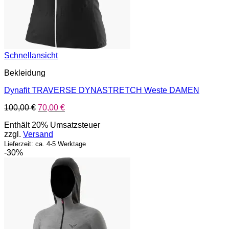
Schnellansicht
Bekleidung
Dynafit TRAVERSE DYNASTRETCH Weste DAMEN
Ursprünglicher
Aktueller
100,00
€
70,00
€
Preis
Preis
Enthält 20% Umsatzsteuer
war:
ist:
zzgl.
Versand
100,00 €
70,00 €.
Lieferzeit: ca. 4-5 Werktage
-30%