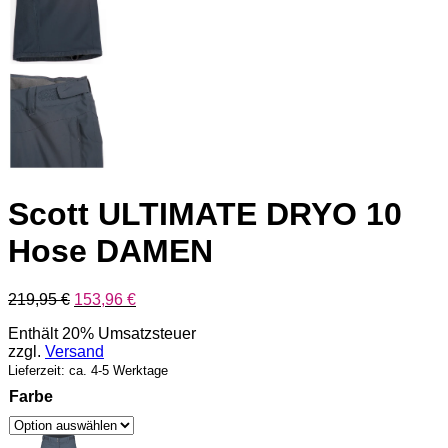
Scott ULTIMATE DRYO 10
Hose DAMEN
Ursprünglicher
Aktueller
219,95
€
153,96
€
Preis
Preis
Enthält 20% Umsatzsteuer
war:
ist:
zzgl.
Versand
219,95 €
153,96 €.
Lieferzeit: ca. 4-5 Werktage
Farbe