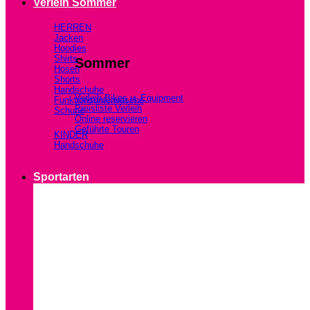
Verleih Sommer
HERREN
Jacken
Hoodies
Shirts
Sommer
Hosen
Shorts
Handschuhe
Verleih Bikes u. Equipment
Funktionsunterwäsche
Preisliste Verleih
Schuhe
Online reservieren
Geführte Touren
KINDER
Handschuhe
Sportarten