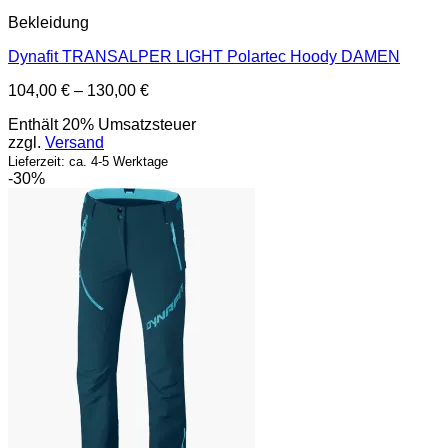
Bekleidung
Dynafit TRANSALPER LIGHT Polartec Hoody DAMEN
Preisspanne:
104,00
€
–
130,00
€
104,00 €
Enthält 20% Umsatzsteuer
bis
zzgl.
Versand
130,00 €
Lieferzeit: ca. 4-5 Werktage
-30%