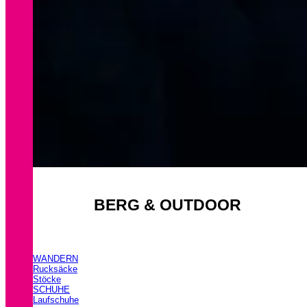
BERG & OUTDOOR
WANDERN
Rucksäcke
Stöcke
SCHUHE
Laufschuhe