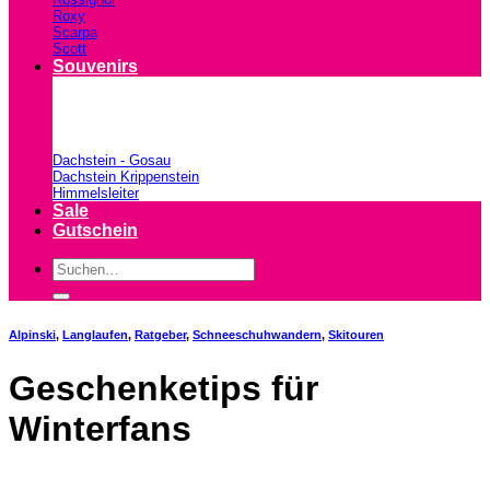
Roxy
Scarpa
Scott
Souvenirs
Dachstein - Gosau
Dachstein Krippenstein
Himmelsleiter
Sale
Gutschein
Suchen
nach:
Alpinski
,
Langlaufen
,
Ratgeber
,
Schneeschuhwandern
,
Skitouren
Geschenketips für
Winterfans