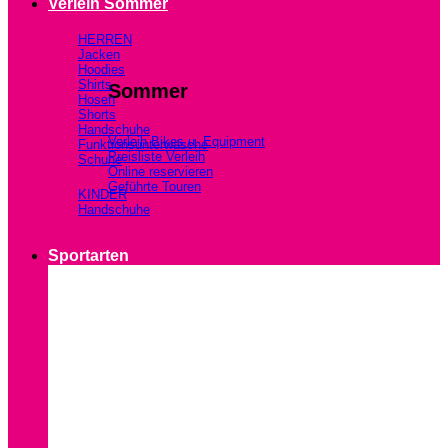
Verleih Sommer
HERREN
Jacken
Hoodies
Shirts
Sommer
Hosen
Shorts
Handschuhe
Verleih Bikes u. Equipment
Funktionsunterwäsche
Preisliste Verleih
Schuhe
Online reservieren
Geführte Touren
KINDER
Handschuhe
Sportarten