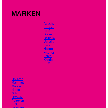
MARKEN
Apache
Crussis
bollé
Brave
Dalbello
Dynafit
Evoc
Hestra
Fischer
Force
Kästle
KTM
Lib-Tech
Mammut
Marker
Norco
Odlo
Ortovox
Peltonen
POC
Rossignol