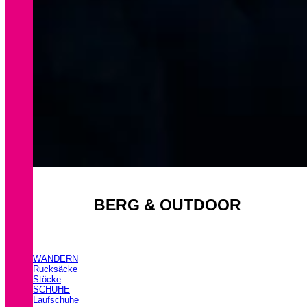
BERG & OUTDOOR
WANDERN
Rucksäcke
Stöcke
SCHUHE
Laufschuhe