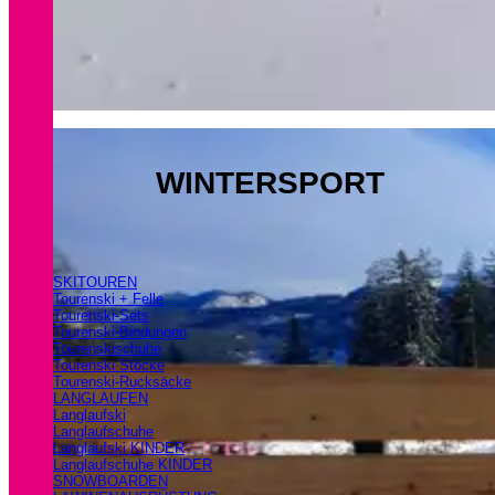
WINTERSPORT
SKITOUREN
Tourenski + Felle
Tourenski-Sets
Tourenski-Bindungen
Tourenskischuhe
Tourenski Stöcke
Tourenski-Rucksäcke
LANGLAUFEN
Langlaufski
Langlaufschuhe
Langlaufski KINDER
Langlaufschuhe KINDER
SNOWBOARDEN