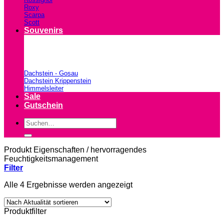
Roxy
Scarpa
Scott
Souvenirs
Dachstein - Gosau
Dachstein Krippenstein
Himmelsleiter
Sale
Gutschein
Suchen
nach:
Produkt Eigenschaften
/
hervorragendes
Feuchtigkeitsmanagement
Filter
Nach
Alle 4 Ergebnisse werden angezeigt
Aktualität
sortiert
Produktfilter