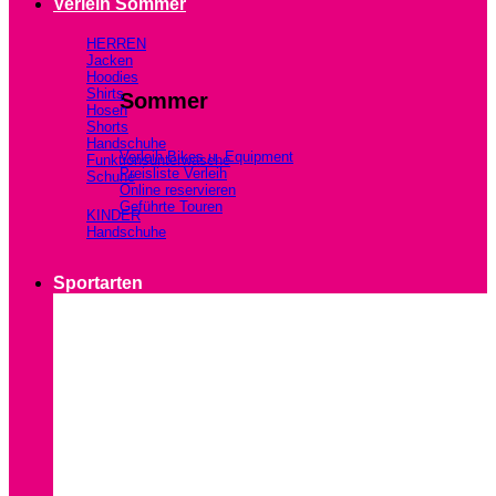
Verleih Sommer
HERREN
Jacken
Hoodies
Shirts
Sommer
Hosen
Shorts
Handschuhe
Verleih Bikes u. Equipment
Funktionsunterwäsche
Preisliste Verleih
Schuhe
Online reservieren
Geführte Touren
KINDER
Handschuhe
Sportarten