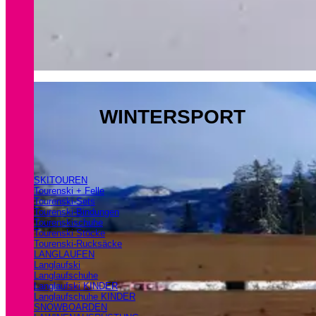
WINTERSPORT
SKITOUREN
Tourenski + Felle
Tourenski-Sets
Tourenski-Bindungen
Tourenskischuhe
Tourenski Stöcke
Tourenski-Rucksäcke
LANGLAUFEN
Langlaufski
Langlaufschuhe
Langlaufski KINDER
Langlaufschuhe KINDER
SNOWBOARDEN