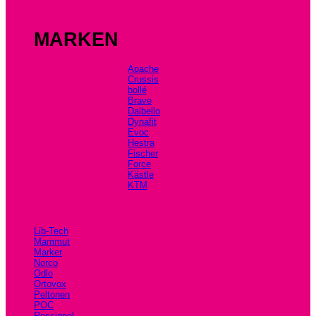
MARKEN
Apache
Crussis
bollé
Brave
Dalbello
Dynafit
Evoc
Hestra
Fischer
Force
Kästle
KTM
Lib-Tech
Mammut
Marker
Norco
Odlo
Ortovox
Peltonen
POC
Rossignol