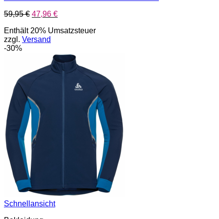
Ursprünglicher
Aktueller
59,95
€
47,96
€
Preis
Preis
Enthält 20% Umsatzsteuer
war:
ist:
zzgl.
Versand
59,95 €
47,96 €.
-30%
Schnellansicht