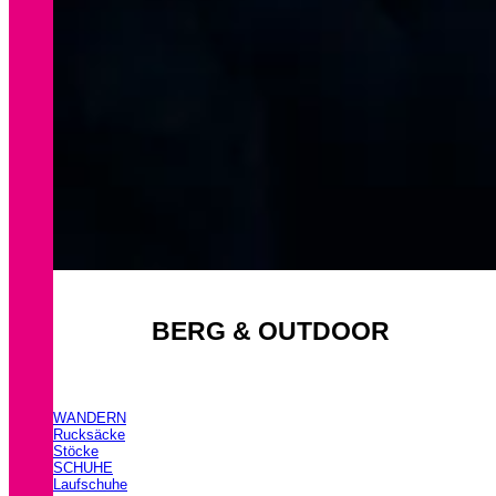
BERG & OUTDOOR
WANDERN
Rucksäcke
Stöcke
SCHUHE
Laufschuhe