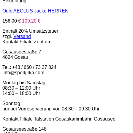
Bekleidung
Odlo AEOLUS Jacke HERREN
Ursprünglicher
Aktueller
156,00
€
109,20
€
Preis
Preis
Enthält 20% Umsatzsteuer
war:
ist:
zzgl.
Versand
156,00 €
109,20 €.
Kontakt Filiale Zentrum
Gosauseestraße 7
4824 Gosau
Tel.: +43 / 660 / 73 37 824
info@sportjirka.com
Montag bis Samstag
08:30 – 12:00 Uhr
14:00 – 18:00 Uhr
Sonntag
nur bei Vorreservierung von 08:30 – 09:30 Uhr
Kontakt Filiale Talstation Gosaukammbahn Gosausee
Gosauseestraße 148