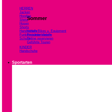
HERREN
Jacken
Hoodies
Sommer
Shirts
Hosen
Shorts
Handschuhe
Verleih Bikes u. Equipment
Funktionsunterwäsche
Preisliste Verleih
Schuhe
Online reservieren
Geführte Touren
KINDER
Handschuhe
Sportarten