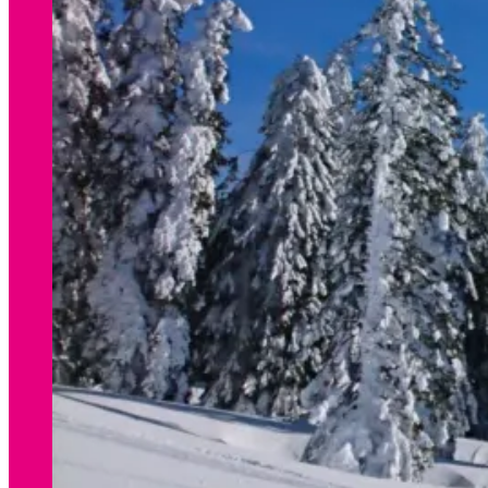
WINTER
Preisliste Verleih