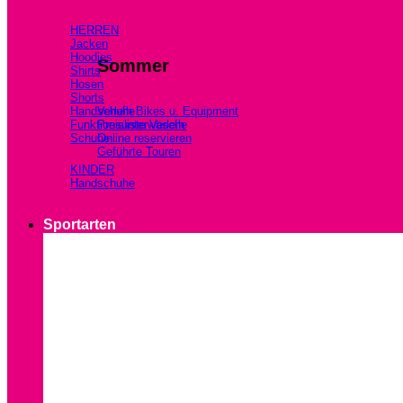
HERREN
Jacken
Hoodies
Sommer
Shirts
Hosen
Shorts
Handschuhe
Verleih Bikes u. Equipment
Funktionsunterwäsche
Preisliste Verleih
Schuhe
Online reservieren
Geführte Touren
KINDER
Handschuhe
Sportarten