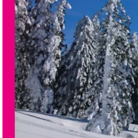
WINTER
Preisliste Verleih