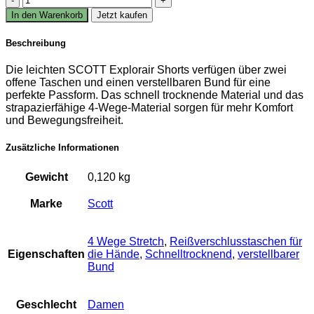
EXPLORAIR
In den Warenkorb
Jetzt kaufen
ESCAPE
LIGHTWEIGHT
Beschreibung
Shorts
DAMEN
Die leichten SCOTT Explorair Shorts verfügen über zwei
Menge
offene Taschen und einen verstellbaren Bund für eine
perfekte Passform. Das schnell trocknende Material und das
strapazierfähige 4-Wege-Material sorgen für mehr Komfort
und Bewegungsfreiheit.
Zusätzliche Informationen
Gewicht
0,120 kg
Marke
Scott
4 Wege Stretch
,
Reißverschlusstaschen für
Eigenschaften
die Hände
,
Schnelltrocknend
,
verstellbarer
Bund
Geschlecht
Damen