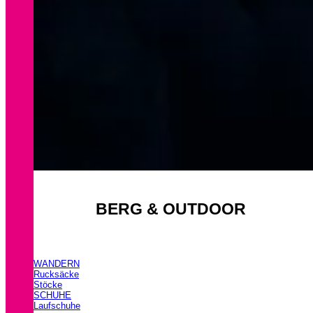
BERG & OUTDOOR
WANDERN
Rucksäcke
Stöcke
SCHUHE
Laufschuhe