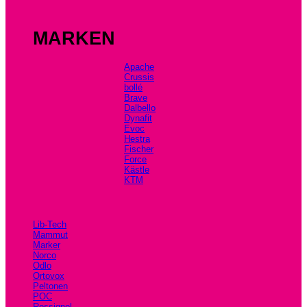
MARKEN
Apache
Crussis
bollé
Brave
Dalbello
Dynafit
Evoc
Hestra
Fischer
Force
Kästle
KTM
Lib-Tech
Mammut
Marker
Norco
Odlo
Ortovox
Peltonen
POC
Rossignol