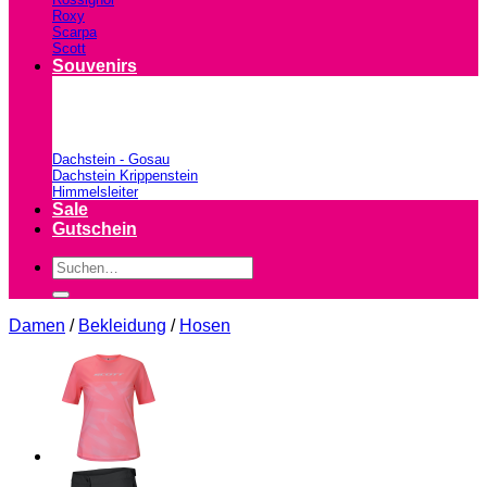
Roxy
Scarpa
Scott
Souvenirs
Dachstein - Gosau
Dachstein Krippenstein
Himmelsleiter
Sale
Gutschein
Suchen
nach:
Damen
/
Bekleidung
/
Hosen