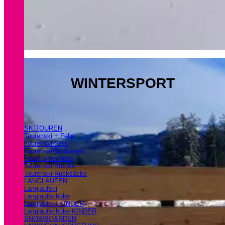
WINTERSPORT
SKITOUREN
Tourenski + Felle
Tourenski-Sets
Tourenski-Bindungen
Tourenskischuhe
Tourenski Stöcke
Tourenski-Rucksäcke
LANGLAUFEN
Langlaufski
Langlaufschuhe
Langlaufski KINDER
Langlaufschuhe KINDER
SNOWBOARDEN