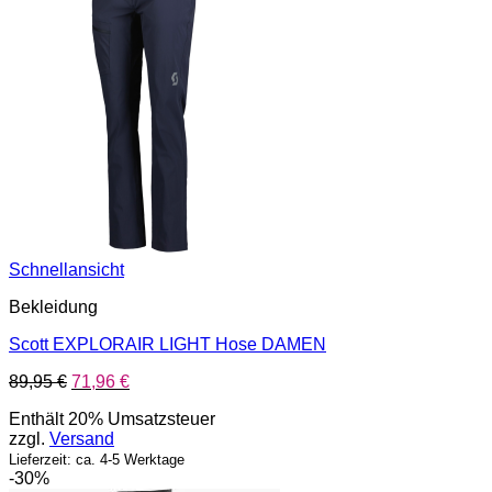
Schnellansicht
Bekleidung
Scott EXPLORAIR LIGHT Hose DAMEN
Ursprünglicher
Aktueller
89,95
€
71,96
€
Preis
Preis
Enthält 20% Umsatzsteuer
war:
ist:
zzgl.
Versand
89,95 €
71,96 €.
Lieferzeit: ca. 4-5 Werktage
-30%