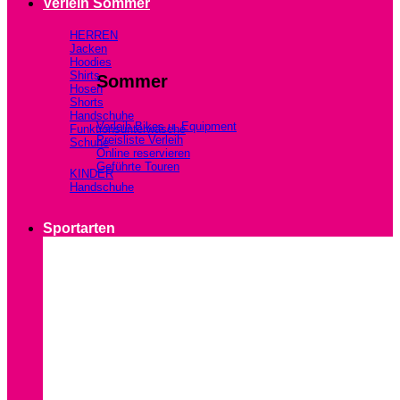
Verleih Sommer
HERREN
Jacken
Hoodies
Shirts
Sommer
Hosen
Shorts
Handschuhe
Verleih Bikes u. Equipment
Funktionsunterwäsche
Preisliste Verleih
Schuhe
Online reservieren
Geführte Touren
KINDER
Handschuhe
Sportarten