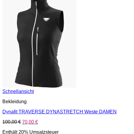
Schnellansicht
Bekleidung
Dynafit TRAVERSE DYNASTRETCH Weste DAMEN
Ursprünglicher
Aktueller
100,00
€
70,00
€
Preis
Preis
Enthält 20% Umsatzsteuer
war:
ist: