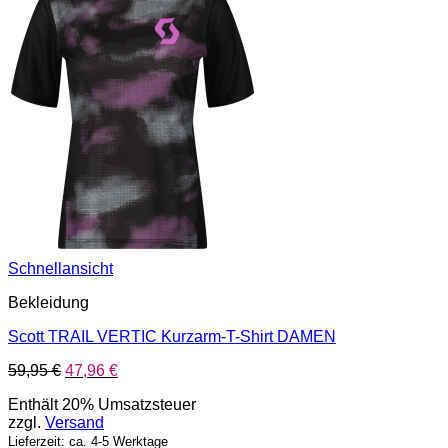
Schnellansicht
Bekleidung
Scott TRAIL VERTIC Kurzarm-T-Shirt DAMEN
Ursprünglicher
Aktueller
59,95
€
47,96
€
Preis
Preis
Enthält 20% Umsatzsteuer
war:
ist:
zzgl.
Versand
59,95 €
47,96 €.
Lieferzeit: ca. 4-5 Werktage