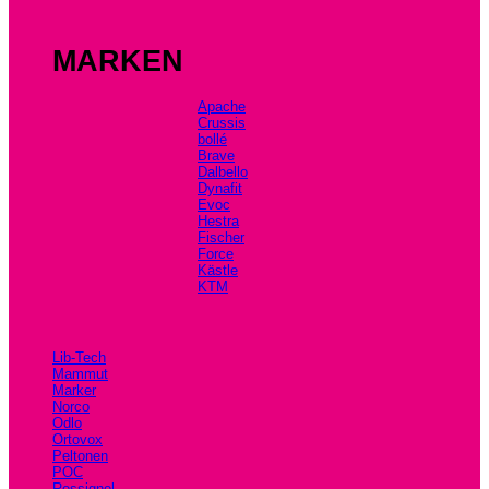
MARKEN
Apache
Crussis
bollé
Brave
Dalbello
Dynafit
Evoc
Hestra
Fischer
Force
Kästle
KTM
Lib-Tech
Mammut
Marker
Norco
Odlo
Ortovox
Peltonen
POC
Rossignol