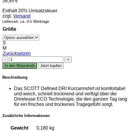
39,95
€
Enthält 20% Umsatzsteuer
zzgl.
Versand
Lieferzeit: ca. 4-5 Werktage
Größe
S
M
Zurücksetzen
Scott
DEFINED
In den Warenkorb
Jetzt kaufen
DRI
T-
Beschreibung
Shirt
DAMEN
Das SCOTT Defined DRI Kurzarmshirt ist komfortabel
Menge
und weich, schnell trocknend und verfügt über die
Drirelease ECO Technologie, die den ganzen Tag lang
für ein frisches und trockenes Tragegefühl sorgt.
Zusätzliche Informationen
Gewicht
0,180 kg