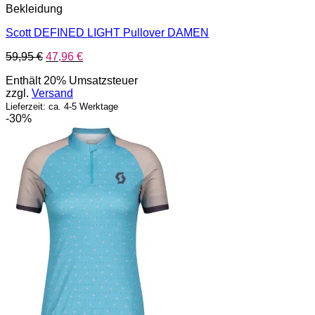
Bekleidung
Scott DEFINED LIGHT Pullover DAMEN
Ursprünglicher
Aktueller
59,95
€
47,96
€
Preis
Preis
Enthält 20% Umsatzsteuer
war:
ist:
zzgl.
Versand
59,95 €
47,96 €.
Lieferzeit: ca. 4-5 Werktage
-30%