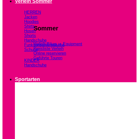
Verleih Sommer
HERREN
Jacken
Hoodies
Shirts
Sommer
Hosen
Shorts
Handschuhe
Verleih Bikes u. Equipment
Funktionsunterwäsche
Preisliste Verleih
Schuhe
Online reservieren
Geführte Touren
KINDER
Handschuhe
Sportarten