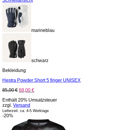
Schnellansicht
marineblau
schwarz
Bekleidung
Hestra Powder Short 5 finger UNISEX
Ursprünglicher
Aktueller
85,00
€
68,00
€
Preis
Preis
Enthält 20% Umsatzsteuer
war:
ist:
zzgl.
Versand
85,00 €
68,00 €.
Lieferzeit: ca. 4-5 Werktage
-20%