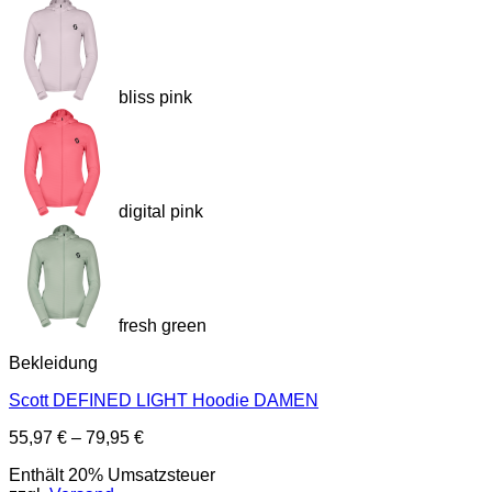
bliss pink
digital pink
fresh green
Bekleidung
Scott DEFINED LIGHT Hoodie DAMEN
Preisspanne:
55,97
€
–
79,95
€
55,97 €
Enthält 20% Umsatzsteuer
bis