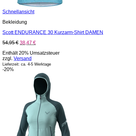
Schnellansicht
Bekleidung
Scott ENDURANCE 30 Kurzarm-Shirt DAMEN
Ursprünglicher
Aktueller
54,95
€
38,47
€
Preis
Preis
Enthält 20% Umsatzsteuer
war:
ist:
zzgl.
Versand
54,95 €
38,47 €.
Lieferzeit: ca. 4-5 Werktage
-20%