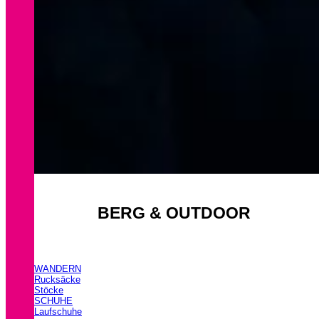
BERG & OUTDOOR
WANDERN
Rucksäcke
Stöcke
SCHUHE
Laufschuhe