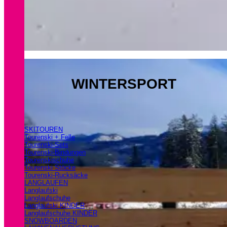
WINTERSPORT
SKITOUREN
Tourenski + Felle
Tourenski-Sets
Tourenski-Bindungen
Tourenskischuhe
Tourenski Stöcke
Tourenski-Rucksäcke
LANGLAUFEN
Langlaufski
Langlaufschuhe
Langlaufski KINDER
Langlaufschuhe KINDER
SNOWBOARDEN