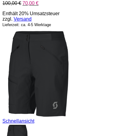
Ursprünglicher
Aktueller
100,00
€
70,00
€
Preis
Preis
Enthält 20% Umsatzsteuer
war:
ist:
zzgl.
Versand
100,00 €
70,00 €.
Lieferzeit: ca. 4-5 Werktage
Schnellansicht