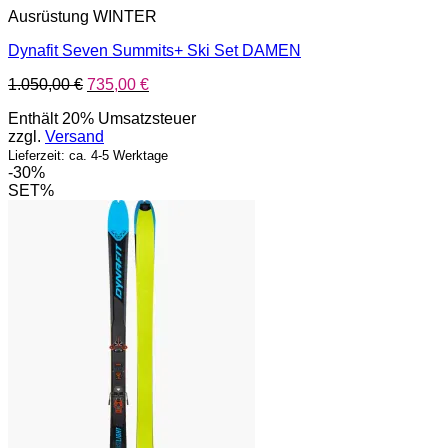
Ausrüstung WINTER
Dynafit Seven Summits+ Ski Set DAMEN
Ursprünglicher
Aktueller
1.050,00
€
735,00
€
Preis
Preis
Enthält 20% Umsatzsteuer
war:
ist:
zzgl.
Versand
1.050,00 €
735,00 €.
Lieferzeit: ca. 4-5 Werktage
-30%
SET%