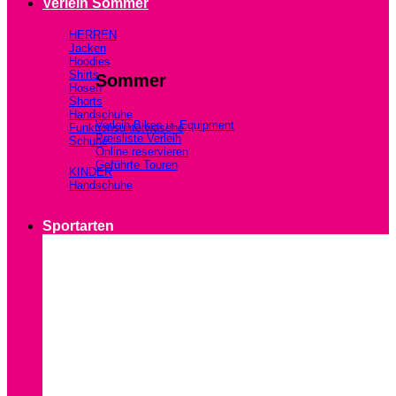
Verleih Sommer
HERREN
Jacken
Hoodies
Shirts
Sommer
Hosen
Shorts
Handschuhe
Verleih Bikes u. Equipment
Funktionsunterwäsche
Preisliste Verleih
Schuhe
Online reservieren
Geführte Touren
KINDER
Handschuhe
Sportarten