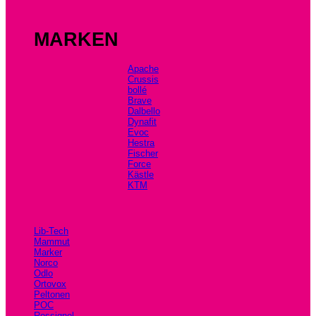
MARKEN
Apache
Crussis
bollé
Brave
Dalbello
Dynafit
Evoc
Hestra
Fischer
Force
Kästle
KTM
Lib-Tech
Mammut
Marker
Norco
Odlo
Ortovox
Peltonen
POC
Rossignol