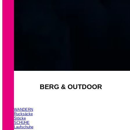
BERG & OUTDOOR
WANDERN
Rucksäcke
Stöcke
SCHUHE
Laufschuhe