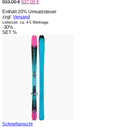
Ursprünglicher
Aktueller
910,00
€
637,00
€
Preis
Preis
Enthält 20% Umsatzsteuer
war:
ist:
zzgl.
Versand
910,00 €
637,00 €.
Lieferzeit: ca. 4-5 Werktage
-30%
SET %
Schnellansicht