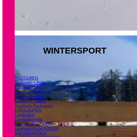
WINTERSPORT
SKITOUREN
Tourenski + Felle
Tourenski-Sets
Tourenski-Bindungen
Tourenskischuhe
Tourenski Stöcke
Tourenski-Rucksäcke
LANGLAUFEN
Langlaufski
Langlaufschuhe
Langlaufski KINDER
Langlaufschuhe KINDER
SNOWBOARDEN