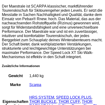
Der Maestrale ist SCARPA klassischer, marktführender
Tourenskischuh für Skitourengeher jeden Levels. Er setzt die
Messlatte in Sachen Nachhaltigkeit und Qualität, danke dem
Einsatz von Pebax® Rnew. hoch. Das Material, das aus der
nachwachsenden Rohstoffquelle (Rizinus) gewonnen wird,
sorgt für Widerstandsfähigkeit und eine unverwechselbare
Performance. Der Maestrale war und ist ein zuverlässiger,
intuitiver und komfortabler Tourenskischuh, der jedes
Berggebiet zum Schauplatz deines Winterabenteuers macht.
Der Schaft bietet. dank wohlplatzierten Verstärkungen,
strukturierte und leichtgewichtige Unterstützungen bei
maximaler Performance. Der Speed Lock XT Ski-Walk-
Mechanismus ist effektiv in den Schaft integriert.
Zusätzliche Informationen
Gewicht
1,440 kg
Marke
Scarpa
HRS SYSTEM
,
SPEED LOCK PLUS
,
Eigenschaften
THOR BUCKLE
,
THOR CUFF
,
THOR