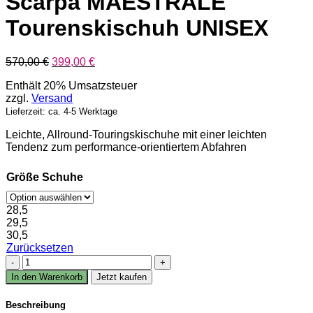
Scarpa MAESTRALE
Tourenskischuh UNISEX
Ursprünglicher
Aktueller
570,00
€
399,00
€
Preis
Preis
Enthält 20% Umsatzsteuer
war:
ist:
zzgl.
Versand
570,00 €
399,00 €.
Lieferzeit: ca. 4-5 Werktage
Leichte, Allround-Touringskischuhe mit einer leichten
Tendenz zum performance-orientiertem Abfahren
Größe Schuhe
28,5
29,5
30,5
Zurücksetzen
Scarpa
MAESTRALE
In den Warenkorb
Jetzt kaufen
Tourenskischuh
UNISEX
Beschreibung
Menge