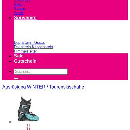
Roxy
Scarpa
Scott
Souvenirs
Dachstein - Gosau
Dachstein Krippenstein
Himmelsleiter
Sale
Gutschein
Suchen
nach:
Ausrüstung WINTER
/
Tourenskischuhe