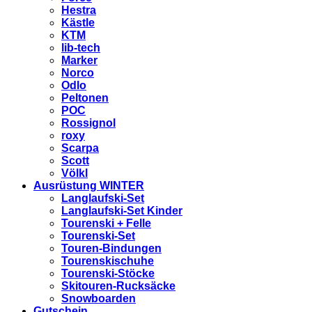
Hestra
Kästle
KTM
lib-tech
Marker
Norco
Odlo
Peltonen
POC
Rossignol
roxy
Scarpa
Scott
Völkl
Ausrüstung WINTER
Langlaufski-Set
Langlaufski-Set Kinder
Tourenski + Felle
Tourenski-Set
Touren-Bindungen
Tourenskischuhe
Tourenski-Stöcke
Skitouren-Rucksäcke
Snowboarden
Gutschein