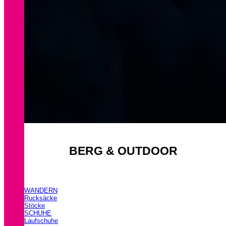
BERG & OUTDOOR
WANDERN
Rucksäcke
Stöcke
SCHUHE
Laufschuhe