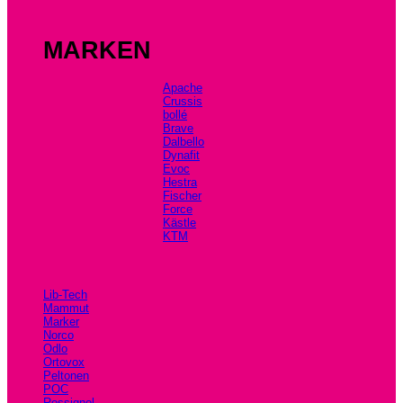
MARKEN
Apache
Crussis
bollé
Brave
Dalbello
Dynafit
Evoc
Hestra
Fischer
Force
Kästle
KTM
Lib-Tech
Mammut
Marker
Norco
Odlo
Ortovox
Peltonen
POC
Rossignol