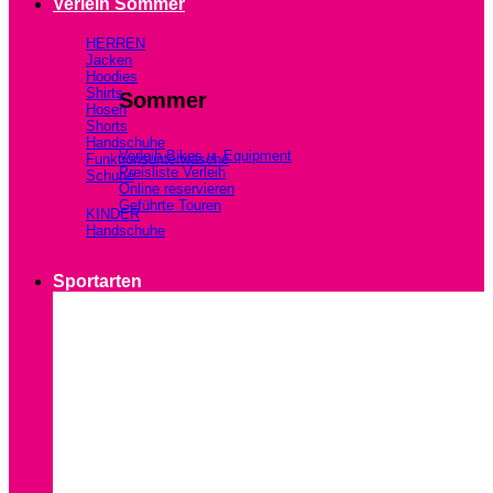
Verleih Sommer
HERREN
Jacken
Hoodies
Shirts
Sommer
Hosen
Shorts
Handschuhe
Verleih Bikes u. Equipment
Funktionsunterwäsche
Preisliste Verleih
Schuhe
Online reservieren
Geführte Touren
KINDER
Handschuhe
Sportarten