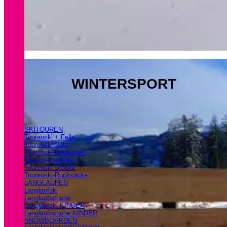
WINTERSPORT
SKITOUREN
Tourenski + Felle
Tourenski-Sets
Tourenski-Bindungen
Tourenskischuhe
Tourenski Stöcke
Tourenski-Rucksäcke
LANGLAUFEN
Langlaufski
Langlaufschuhe
Langlaufski KINDER
Langlaufschuhe KINDER
SNOWBOARDEN