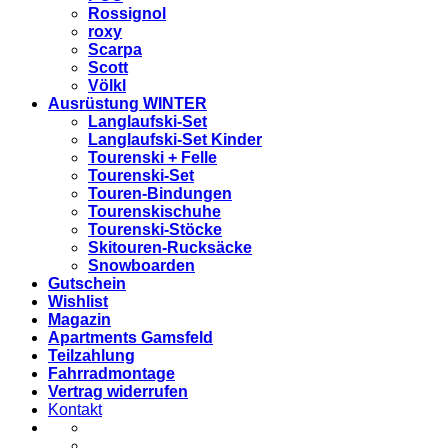
Rossignol
roxy
Scarpa
Scott
Völkl
Ausrüstung WINTER
Langlaufski-Set
Langlaufski-Set Kinder
Tourenski + Felle
Tourenski-Set
Touren-Bindungen
Tourenskischuhe
Tourenski-Stöcke
Skitouren-Rucksäcke
Snowboarden
Gutschein
Wishlist
Magazin
Apartments Gamsfeld
Teilzahlung
Fahrradmontage
Vertrag widerrufen
Kontakt