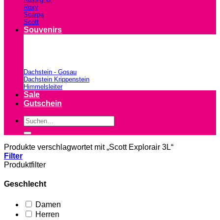
Roxy
Scarpa
Scott
Souvenirs
Dachstein - Gosau
Dachstein Krippenstein
Himmelsleiter
Sale
Gutschein
Suchen
nach:
Produkte verschlagwortet mit „Scott Explorair 3L“
Filter
Produktfilter
Geschlecht
Damen
Herren