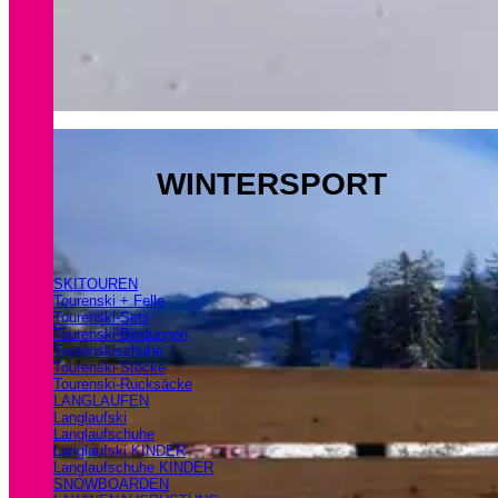
WINTERSPORT
SKITOUREN
Tourenski + Felle
Tourenski-Sets
Tourenski-Bindungen
Tourenskischuhe
Tourenski Stöcke
Tourenski-Rucksäcke
LANGLAUFEN
Langlaufski
Langlaufschuhe
Langlaufski KINDER
Langlaufschuhe KINDER
SNOWBOARDEN