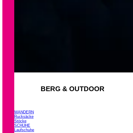
BERG & OUTDOOR
WANDERN
Rucksäcke
Stöcke
SCHUHE
Laufschuhe