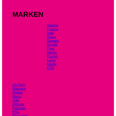
MARKEN
Apache
Crussis
bollé
Brave
Dalbello
Dynafit
Evoc
Hestra
Fischer
Force
Kästle
KTM
Lib-Tech
Mammut
Marker
Norco
Odlo
Ortovox
Peltonen
POC
Rossignol