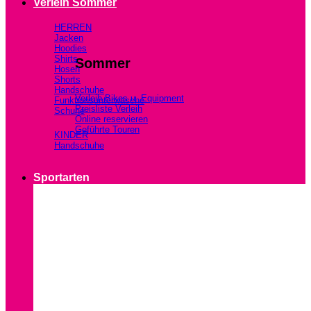
Verleih Sommer
HERREN
Jacken
Hoodies
Shirts
Sommer
Hosen
Shorts
Handschuhe
Verleih Bikes u. Equipment
Funktionsunterwäsche
Preisliste Verleih
Schuhe
Online reservieren
Geführte Touren
KINDER
Handschuhe
Sportarten