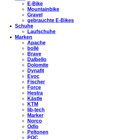
E-Bike
Mountainbike
Gravel
gebrauchte E-Bikes
Schuhe
Laufschuhe
Marken
Apache
bollé
Brave
Dalbello
Dolomite
Dynafit
Evoc
Fischer
Force
Hestra
Kästle
KTM
lib-tech
Marker
Norco
Odlo
Peltonen
POC