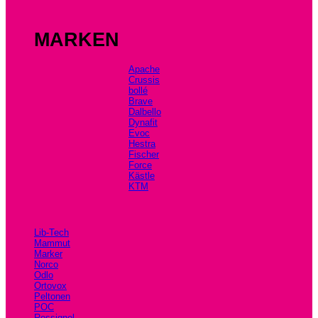
MARKEN
Apache
Crussis
bollé
Brave
Dalbello
Dynafit
Evoc
Hestra
Fischer
Force
Kästle
KTM
Lib-Tech
Mammut
Marker
Norco
Odlo
Ortovox
Peltonen
POC
Rossignol