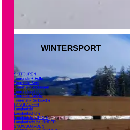
WINTERSPORT
SKITOUREN
Tourenski + Felle
Tourenski-Sets
Tourenski-Bindungen
Tourenskischuhe
Tourenski Stöcke
Tourenski-Rucksäcke
LANGLAUFEN
Langlaufski
Langlaufschuhe
Langlaufski KINDER
Langlaufschuhe KINDER
SNOWBOARDEN