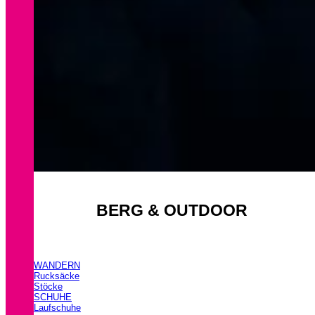
BERG & OUTDOOR
WANDERN
Rucksäcke
Stöcke
SCHUHE
Laufschuhe