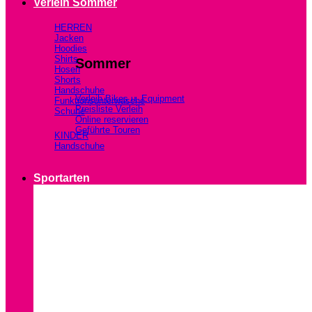
Verleih Sommer
HERREN
Jacken
Hoodies
Shirts
Sommer
Hosen
Shorts
Handschuhe
Verleih Bikes u. Equipment
Funktionsunterwäsche
Preisliste Verleih
Schuhe
Online reservieren
Geführte Touren
KINDER
Handschuhe
Sportarten