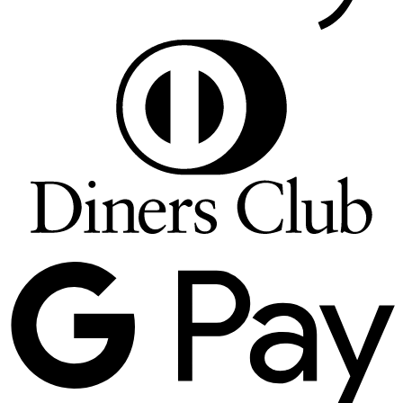
D
C
G