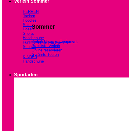
Verleih Sommer
HERREN
Jacken
Hoodies
Shirts
Sommer
Hosen
Shorts
Handschuhe
Verleih Bikes u. Equipment
Funktionsunterwäsche
Preisliste Verleih
Schuhe
Online reservieren
Geführte Touren
KINDER
Handschuhe
Sportarten