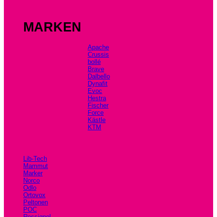
MARKEN
Apache
Crussis
bollé
Brave
Dalbello
Dynafit
Evoc
Hestra
Fischer
Force
Kästle
KTM
Lib-Tech
Mammut
Marker
Norco
Odlo
Ortovox
Peltonen
POC
Rossignol