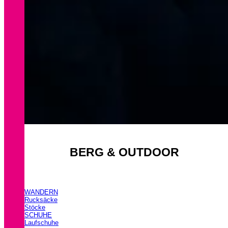
BERG & OUTDOOR
WANDERN
Rucksäcke
Stöcke
SCHUHE
Laufschuhe