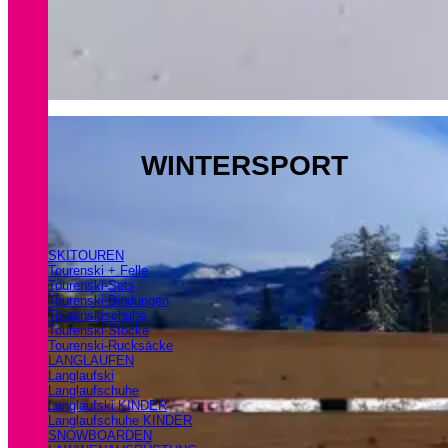
WINTERSPORT
SKITOUREN
Tourenski + Felle
Tourenski-Sets
Tourenski-Bindungen
Tourenskischuhe
Tourenski Stöcke
Tourenski-Rucksäcke
LANGLAUFEN
Langlaufski
Langlaufschuhe
Langlaufski KINDER
Langlaufschuhe KINDER
SNOWBOARDEN