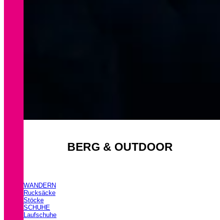
BERG & OUTDOOR
WANDERN
Rucksäcke
Stöcke
SCHUHE
Laufschuhe