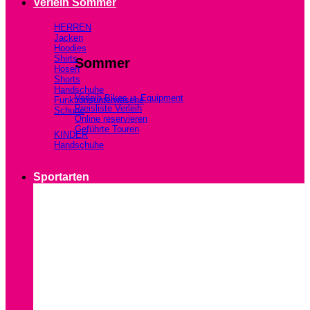
Verleih Sommer
HERREN
Jacken
Hoodies
Shirts
Sommer
Hosen
Shorts
Handschuhe
Verleih Bikes u. Equipment
Funktionsunterwäsche
Preisliste Verleih
Schuhe
Online reservieren
Geführte Touren
KINDER
Handschuhe
Sportarten