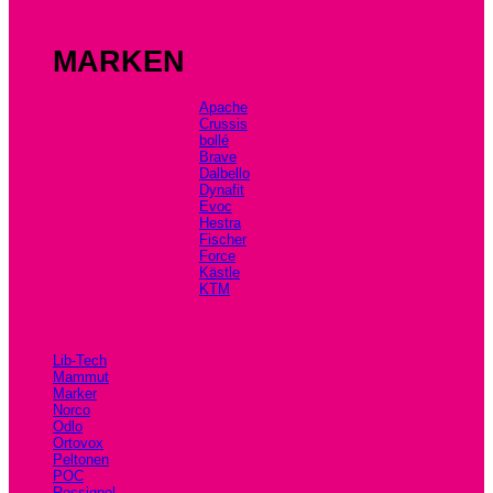
MARKEN
Apache
Crussis
bollé
Brave
Dalbello
Dynafit
Evoc
Hestra
Fischer
Force
Kästle
KTM
Lib-Tech
Mammut
Marker
Norco
Odlo
Ortovox
Peltonen
POC
Rossignol