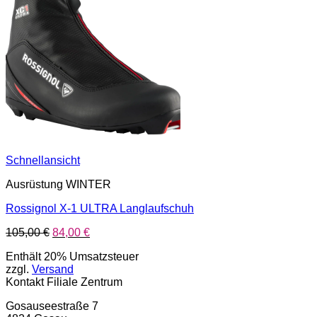
Schnellansicht
Ausrüstung WINTER
Rossignol X-1 ULTRA Langlaufschuh
Ursprünglicher
Aktueller
105,00
€
84,00
€
Preis
Preis
Enthält 20% Umsatzsteuer
war:
ist:
zzgl.
Versand
105,00 €
84,00 €.
Kontakt Filiale Zentrum
Gosauseestraße 7