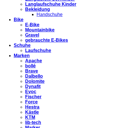
Langlaufschuhe Kinder
Bekleidung
Handschuhe
Bike
E-Bike
Mountainbike
Gravel
gebrauchte E-Bikes
Schuhe
Laufschuhe
Marken
Apache
bollé
Brave
Dalbello
Dolomite
Dynafit
Evoc
Fischer
Force
Hestra
Kästle
KTM
lib-tech
Marker