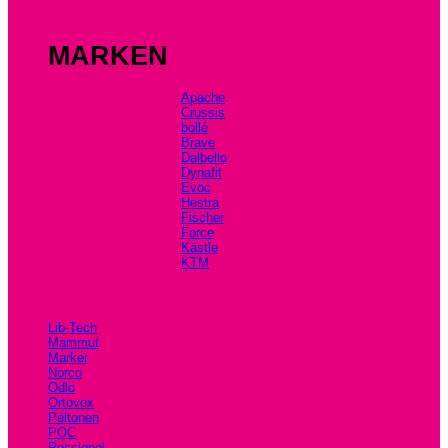
MARKEN
Apache
Crussis
bollé
Brave
Dalbello
Dynafit
Evoc
Hestra
Fischer
Force
Kästle
KTM
Lib-Tech
Mammut
Marker
Norco
Odlo
Ortovox
Peltonen
POC
Rossignol