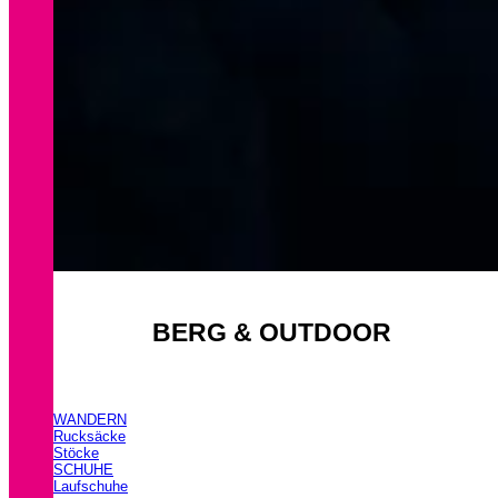
BERG & OUTDOOR
WANDERN
Rucksäcke
Stöcke
SCHUHE
Laufschuhe