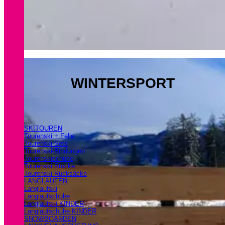
WINTERSPORT
SKITOUREN
Tourenski + Felle
Tourenski-Sets
Tourenski-Bindungen
Tourenskischuhe
Tourenski Stöcke
Tourenski-Rucksäcke
LANGLAUFEN
Langlaufski
Langlaufschuhe
Langlaufski KINDER
Langlaufschuhe KINDER
SNOWBOARDEN