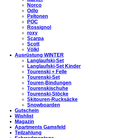
Norco
Odlo
Peltonen
POC
Rossignol
roxy
Scarpa
Scott
Völkl
Ausrüstung WINTER
Langlaufski-Set
Langlaufski-Set Kinder
Tourenski + Felle
Tourenski-Set
Touren-Bindungen
Tourenskischuhe
Tourenski-Stöcke
Skitouren-Rucksäcke
Snowboarden
Gutschein
Wishlist
Magazin
Apartments Gamsfeld
Teilzahlung