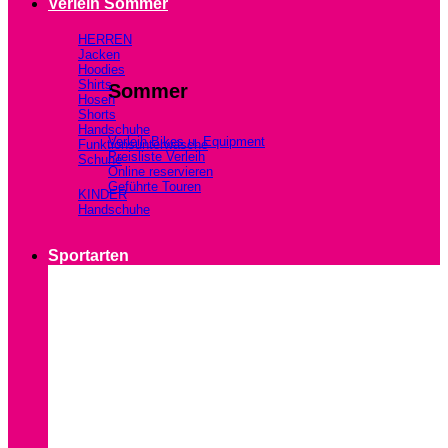
Verleih Sommer
HERREN
Jacken
Hoodies
Shirts
Sommer
Hosen
Shorts
Handschuhe
Verleih Bikes u. Equipment
Funktionsunterwäsche
Preisliste Verleih
Schuhe
Online reservieren
Geführte Touren
KINDER
Handschuhe
Sportarten