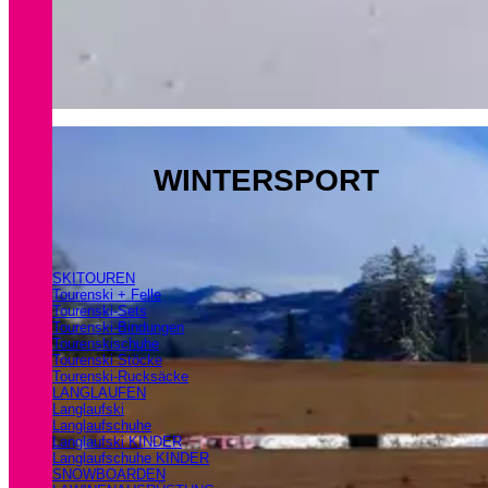
WINTERSPORT
SKITOUREN
Tourenski + Felle
Tourenski-Sets
Tourenski-Bindungen
Tourenskischuhe
Tourenski Stöcke
Tourenski-Rucksäcke
LANGLAUFEN
Langlaufski
Langlaufschuhe
Langlaufski KINDER
Langlaufschuhe KINDER
SNOWBOARDEN