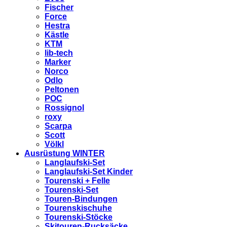
Fischer
Force
Hestra
Kästle
KTM
lib-tech
Marker
Norco
Odlo
Peltonen
POC
Rossignol
roxy
Scarpa
Scott
Völkl
Ausrüstung WINTER
Langlaufski-Set
Langlaufski-Set Kinder
Tourenski + Felle
Tourenski-Set
Touren-Bindungen
Tourenskischuhe
Tourenski-Stöcke
Skitouren-Rucksäcke