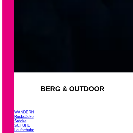
BERG & OUTDOOR
WANDERN
Rucksäcke
Stöcke
SCHUHE
Laufschuhe