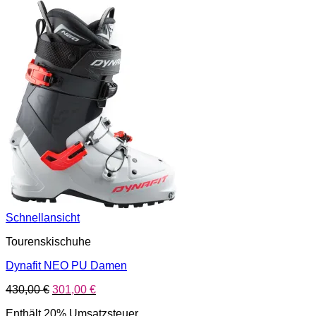
Schnellansicht
Tourenskischuhe
Dynafit NEO PU Damen
Ursprünglicher
Aktueller
430,00
€
301,00
€
Preis
Preis
Enthält 20% Umsatzsteuer
war:
ist: