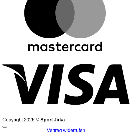
V
Copyright 2026 ©
Sport Jirka
Vertrag widerrufen