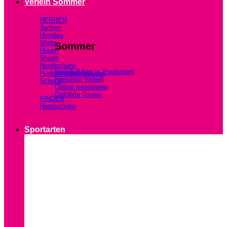
Verleih Sommer
HERREN
Jacken
Hoodies
Shirts
Sommer
Hosen
Shorts
Handschuhe
Verleih Bikes u. Equipment
Funktionsunterwäsche
Preisliste Verleih
Schuhe
Online reservieren
Geführte Touren
KINDER
Handschuhe
Sportarten