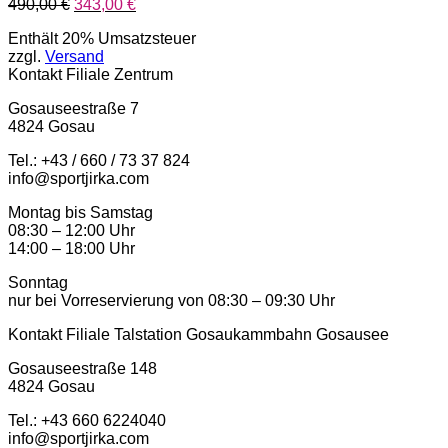
Ursprünglicher
Aktueller
490,00
€
343,00
€
Preis
Preis
Enthält 20% Umsatzsteuer
war:
ist:
zzgl.
Versand
490,00 €
343,00 €.
Kontakt Filiale Zentrum
Gosauseestraße 7
4824 Gosau
Tel.: +43 / 660 / 73 37 824
info@sportjirka.com
Montag bis Samstag
08:30 – 12:00 Uhr
14:00 – 18:00 Uhr
Sonntag
nur bei Vorreservierung von 08:30 – 09:30 Uhr
Kontakt Filiale Talstation Gosaukammbahn Gosausee
Gosauseestraße 148
4824 Gosau
Tel.: ‭+43 660 6224040‬
info@sportjirka.com