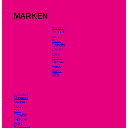
MARKEN
Apache
Crussis
bollé
Brave
Dalbello
Dynafit
Evoc
Hestra
Fischer
Force
Kästle
KTM
Lib-Tech
Mammut
Marker
Norco
Odlo
Ortovox
Peltonen
POC
Rossignol