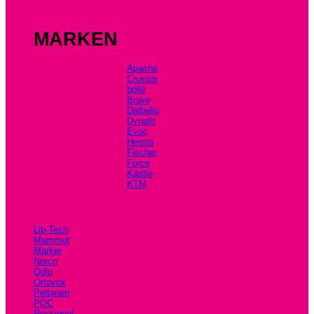
MARKEN
Apache
Crussis
bollé
Brave
Dalbello
Dynafit
Evoc
Hestra
Fischer
Force
Kästle
KTM
Lib-Tech
Mammut
Marker
Norco
Odlo
Ortovox
Peltonen
POC
Rossignol