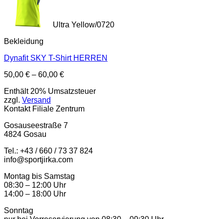
Ultra Yellow/0720
Bekleidung
Dynafit SKY T-Shirt HERREN
Preisspanne:
50,00
€
–
60,00
€
50,00 €
Enthält 20% Umsatzsteuer
bis
zzgl.
Versand
60,00 €
Kontakt Filiale Zentrum
Gosauseestraße 7
4824 Gosau
Tel.: +43 / 660 / 73 37 824
info@sportjirka.com
Montag bis Samstag
08:30 – 12:00 Uhr
14:00 – 18:00 Uhr
Sonntag