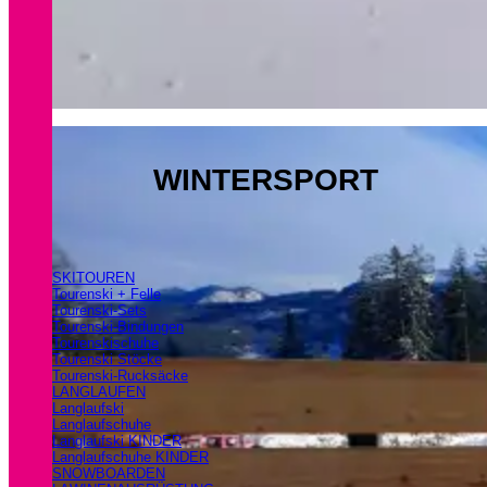
WINTERSPORT
SKITOUREN
Tourenski + Felle
Tourenski-Sets
Tourenski-Bindungen
Tourenskischuhe
Tourenski Stöcke
Tourenski-Rucksäcke
LANGLAUFEN
Langlaufski
Langlaufschuhe
Langlaufski KINDER
Langlaufschuhe KINDER
SNOWBOARDEN