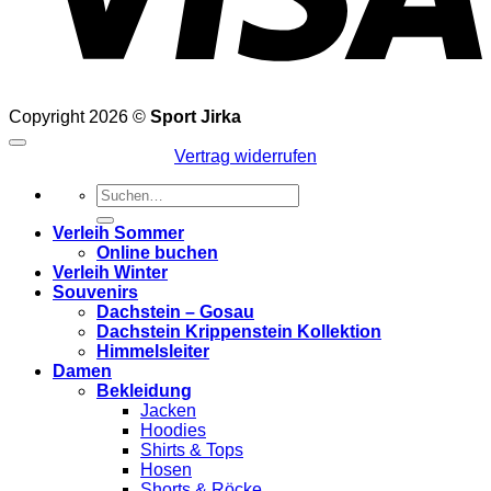
Copyright 2026 ©
Sport Jirka
Vertrag widerrufen
Suchen
nach:
Verleih Sommer
Online buchen
Verleih Winter
Souvenirs
Dachstein – Gosau
Dachstein Krippenstein Kollektion
Himmelsleiter
Damen
Bekleidung
Jacken
Hoodies
Shirts & Tops
Hosen
Shorts & Röcke