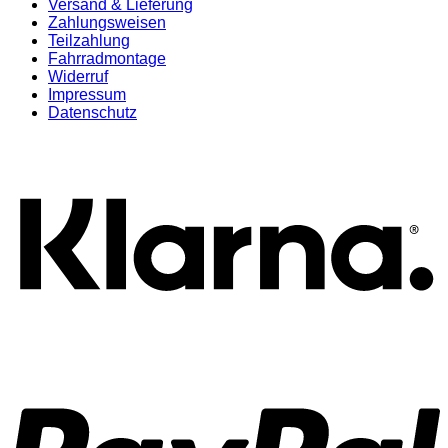
Versand & Lieferung
Zahlungsweisen
Teilzahlung
Fahrradmontage
Widerruf
Impressum
Datenschutz
K
P