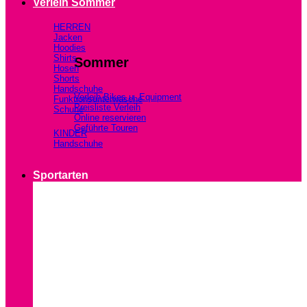
Verleih Sommer
HERREN
Jacken
Hoodies
Shirts
Sommer
Hosen
Shorts
Handschuhe
Verleih Bikes u. Equipment
Funktionsunterwäsche
Preisliste Verleih
Schuhe
Online reservieren
Geführte Touren
KINDER
Handschuhe
Sportarten