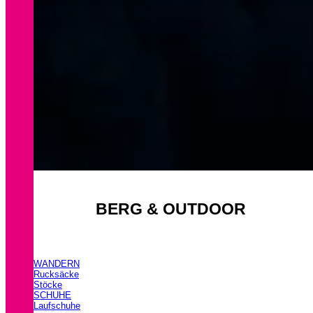
BERG & OUTDOOR
WANDERN
Rucksäcke
Stöcke
SCHUHE
Laufschuhe