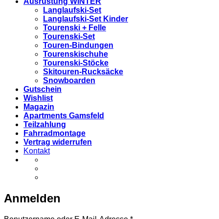
Ausrüstung WINTER
Langlaufski-Set
Langlaufski-Set Kinder
Tourenski + Felle
Tourenski-Set
Touren-Bindungen
Tourenskischuhe
Tourenski-Stöcke
Skitouren-Rucksäcke
Snowboarden
Gutschein
Wishlist
Magazin
Apartments Gamsfeld
Teilzahlung
Fahrradmontage
Vertrag widerrufen
Kontakt
Anmelden
Erforderlich