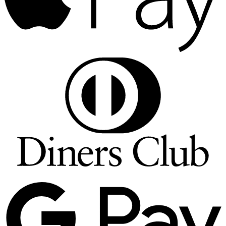
D
C
G