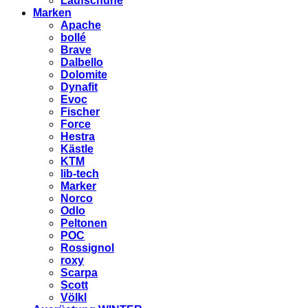
Laufschuhe
Marken
Apache
bollé
Brave
Dalbello
Dolomite
Dynafit
Evoc
Fischer
Force
Hestra
Kästle
KTM
lib-tech
Marker
Norco
Odlo
Peltonen
POC
Rossignol
roxy
Scarpa
Scott
Völkl