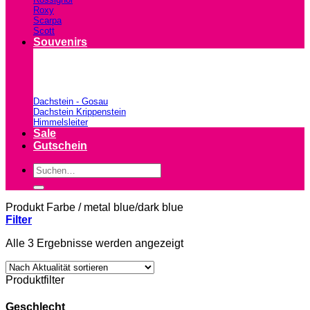
Roxy
Scarpa
Scott
Souvenirs
Dachstein - Gosau
Dachstein Krippenstein
Himmelsleiter
Sale
Gutschein
Suchen
nach:
Produkt Farbe
/
metal blue/dark blue
Filter
Nach
Alle 3 Ergebnisse werden angezeigt
Aktualität
sortiert
Produktfilter
Geschlecht