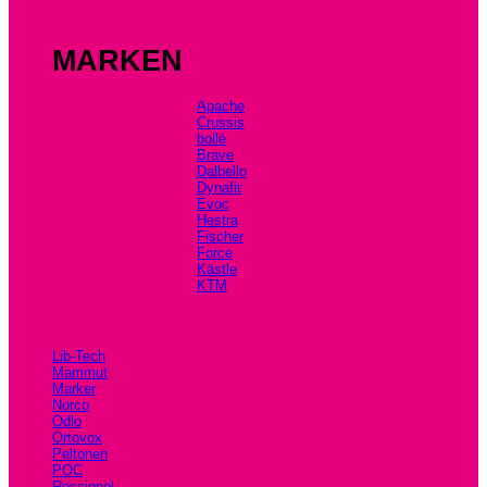
MARKEN
Apache
Crussis
bollé
Brave
Dalbello
Dynafit
Evoc
Hestra
Fischer
Force
Kästle
KTM
Lib-Tech
Mammut
Marker
Norco
Odlo
Ortovox
Peltonen
POC
Rossignol