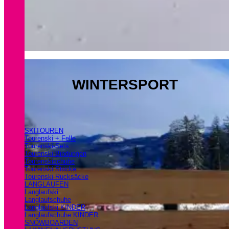
WINTERSPORT
SKITOUREN
Tourenski + Felle
Tourenski-Sets
Tourenski-Bindungen
Tourenskischuhe
Tourenski Stöcke
Tourenski-Rucksäcke
LANGLAUFEN
Langlaufski
Langlaufschuhe
Langlaufski KINDER
Langlaufschuhe KINDER
SNOWBOARDEN