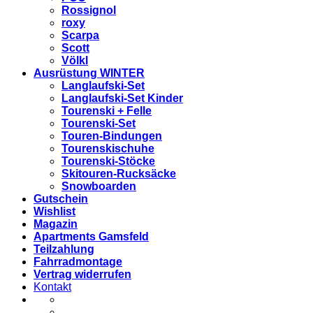
Rossignol
roxy
Scarpa
Scott
Völkl
Ausrüstung WINTER
Langlaufski-Set
Langlaufski-Set Kinder
Tourenski + Felle
Tourenski-Set
Touren-Bindungen
Tourenskischuhe
Tourenski-Stöcke
Skitouren-Rucksäcke
Snowboarden
Gutschein
Wishlist
Magazin
Apartments Gamsfeld
Teilzahlung
Fahrradmontage
Vertrag widerrufen
Kontakt