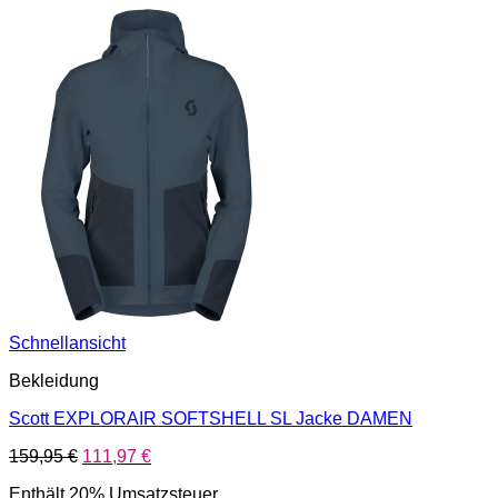
Schnellansicht
Bekleidung
Scott EXPLORAIR SOFTSHELL SL Jacke DAMEN
Ursprünglicher
Aktueller
159,95
€
111,97
€
Preis
Preis
Enthält 20% Umsatzsteuer
war:
ist: