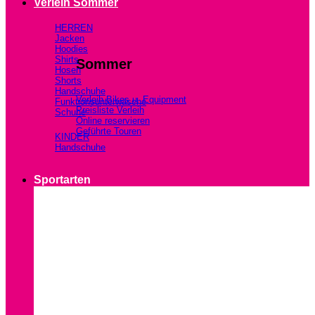
Verleih Sommer
HERREN
Jacken
Hoodies
Shirts
Sommer
Hosen
Shorts
Handschuhe
Verleih Bikes u. Equipment
Funktionsunterwäsche
Preisliste Verleih
Schuhe
Online reservieren
Geführte Touren
KINDER
Handschuhe
Sportarten