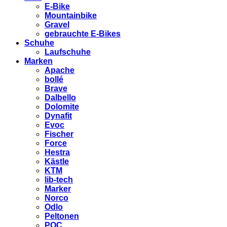
E-Bike
Mountainbike
Gravel
gebrauchte E-Bikes
Schuhe
Laufschuhe
Marken
Apache
bollé
Brave
Dalbello
Dolomite
Dynafit
Evoc
Fischer
Force
Hestra
Kästle
KTM
lib-tech
Marker
Norco
Odlo
Peltonen
POC