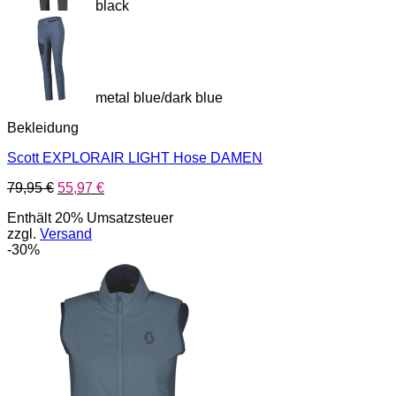
black
metal blue/dark blue
Bekleidung
Scott EXPLORAIR LIGHT Hose DAMEN
Ursprünglicher
Aktueller
79,95
€
55,97
€
Preis
Preis
Enthält 20% Umsatzsteuer
war:
ist:
zzgl.
Versand
79,95 €
55,97 €.
-30%