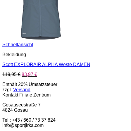
Schnellansicht
Bekleidung
Scott EXPLORAIR ALPHA Weste DAMEN
Ursprünglicher
Aktueller
119,95
€
83,97
€
Preis
Preis
Enthält 20% Umsatzsteuer
war:
ist:
zzgl.
Versand
119,95 €
83,97 €.
Kontakt Filiale Zentrum
Gosauseestraße 7
4824 Gosau
Tel.: +43 / 660 / 73 37 824
info@sportjirka.com