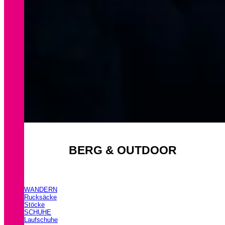
BERG & OUTDOOR
WANDERN
Rucksäcke
Stöcke
SCHUHE
Laufschuhe