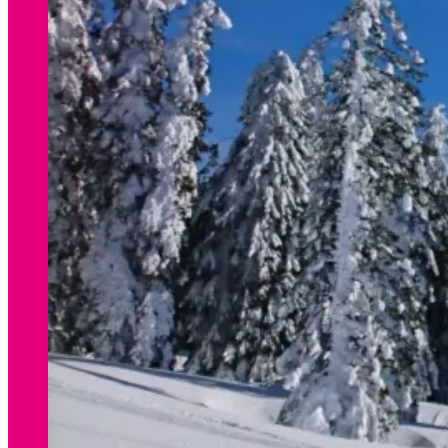
WINTER
Preisliste Verleih