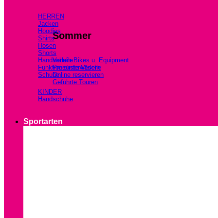
HERREN
Jacken
Hoodies
Sommer
Shirts
Hosen
Shorts
Handschuhe
Verleih Bikes u. Equipment
Funktionsunterwäsche
Preisliste Verleih
Schuhe
Online reservieren
Geführte Touren
KINDER
Handschuhe
Sportarten