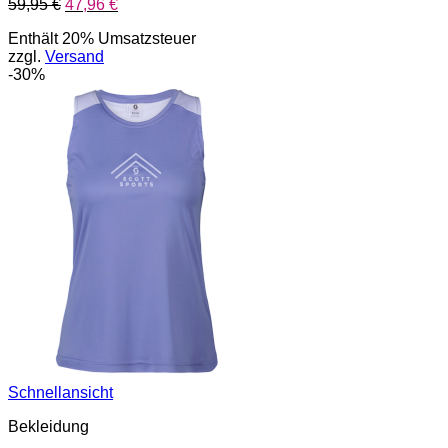
Ursprünglicher
Aktueller
59,95
€
47,96
€
Preis
Preis
Enthält 20% Umsatzsteuer
war:
ist:
zzgl.
Versand
59,95 €
47,96 €.
-30%
Schnellansicht
Bekleidung