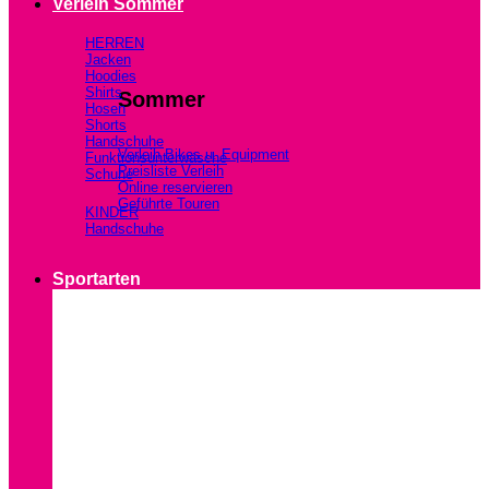
Verleih Sommer
HERREN
Jacken
Hoodies
Shirts
Sommer
Hosen
Shorts
Handschuhe
Verleih Bikes u. Equipment
Funktionsunterwäsche
Preisliste Verleih
Schuhe
Online reservieren
Geführte Touren
KINDER
Handschuhe
Sportarten