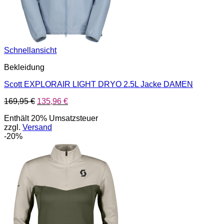
Schnellansicht
Bekleidung
Scott EXPLORAIR LIGHT DRYO 2.5L Jacke DAMEN
Ursprünglicher
Aktueller
169,95
€
135,96
€
Preis
Preis
Enthält 20% Umsatzsteuer
war:
ist:
zzgl.
Versand
169,95 €
135,96 €.
-20%