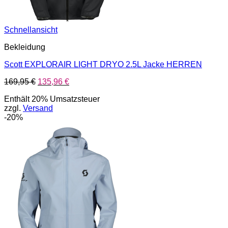
Schnellansicht
Bekleidung
Scott EXPLORAIR LIGHT DRYO 2.5L Jacke HERREN
Ursprünglicher
Aktueller
169,95
€
135,96
€
Preis
Preis
Enthält 20% Umsatzsteuer
war:
ist:
zzgl.
Versand
169,95 €
135,96 €.
-20%