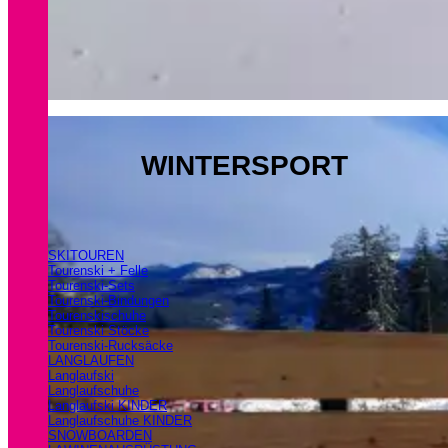
WINTERSPORT
SKITOUREN
Tourenski + Felle
Tourenski-Sets
Tourenski-Bindungen
Tourenskischuhe
Tourenski Stöcke
Tourenski-Rucksäcke
LANGLAUFEN
Langlaufski
Langlaufschuhe
Langlaufski KINDER
Langlaufschuhe KINDER
SNOWBOARDEN