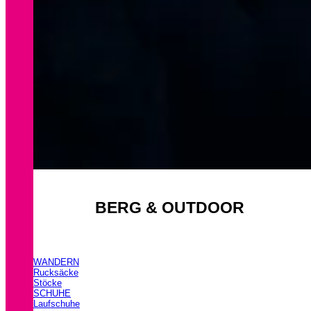
BERG & OUTDOOR
WANDERN
Rucksäcke
Stöcke
SCHUHE
Laufschuhe