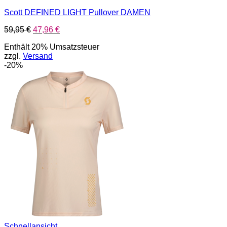
Scott DEFINED LIGHT Pullover DAMEN
Ursprünglicher
Aktueller
59,95
€
47,96
€
Preis
Preis
Enthält 20% Umsatzsteuer
war:
ist:
zzgl.
Versand
59,95 €
47,96 €.
-20%
Schnellansicht