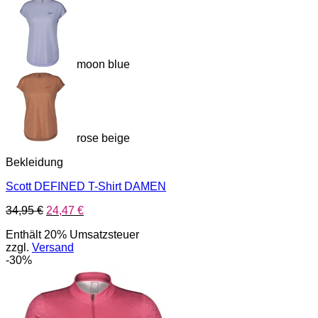
moon blue
rose beige
Bekleidung
Scott DEFINED T-Shirt DAMEN
Ursprünglicher
Aktueller
34,95
€
24,47
€
Preis
Preis
Enthält 20% Umsatzsteuer
war:
ist:
zzgl.
Versand
34,95 €
24,47 €.
-30%