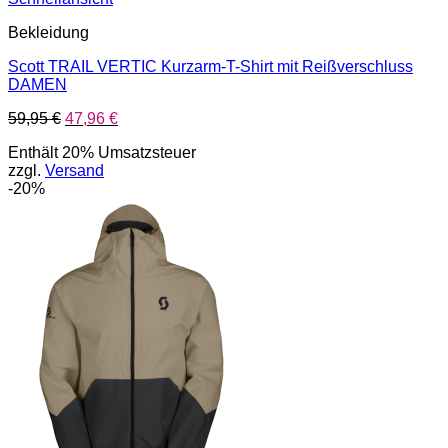
Bekleidung
Scott TRAIL VERTIC Kurzarm-T-Shirt mit Reißverschluss
DAMEN
Ursprünglicher
Aktueller
59,95
€
47,96
€
Preis
Preis
Enthält 20% Umsatzsteuer
war:
ist:
zzgl.
Versand
59,95 €
47,96 €.
-20%