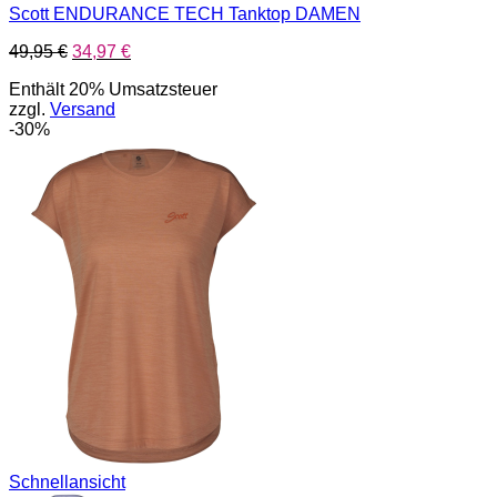
Scott ENDURANCE TECH Tanktop DAMEN
Ursprünglicher
Aktueller
49,95
€
34,97
€
Preis
Preis
Enthält 20% Umsatzsteuer
war:
ist:
zzgl.
Versand
49,95 €
34,97 €.
-30%
Schnellansicht