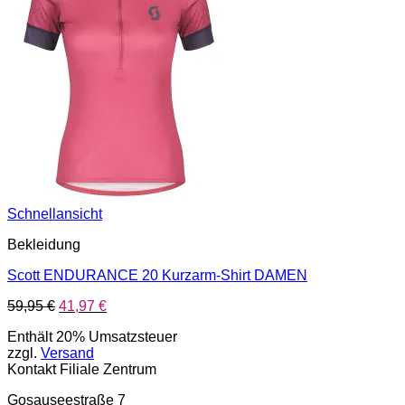
Schnellansicht
Bekleidung
Scott ENDURANCE 20 Kurzarm-Shirt DAMEN
Ursprünglicher
Aktueller
59,95
€
41,97
€
Preis
Preis
Enthält 20% Umsatzsteuer
war:
ist:
zzgl.
Versand
59,95 €
41,97 €.
Kontakt Filiale Zentrum
Gosauseestraße 7