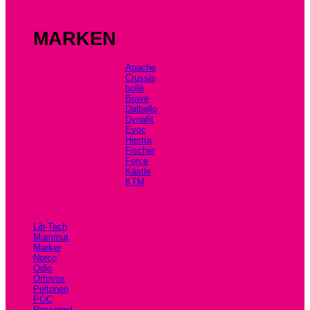
MARKEN
Apache
Crussis
bollé
Brave
Dalbello
Dynafit
Evoc
Hestra
Fischer
Force
Kästle
KTM
Lib-Tech
Mammut
Marker
Norco
Odlo
Ortovox
Peltonen
POC
Rossignol