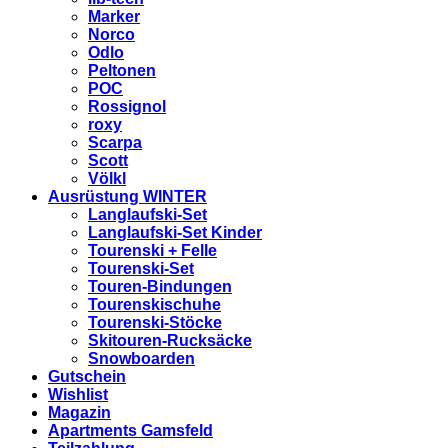
Marker
Norco
Odlo
Peltonen
POC
Rossignol
roxy
Scarpa
Scott
Völkl
Ausrüstung WINTER
Langlaufski-Set
Langlaufski-Set Kinder
Tourenski + Felle
Tourenski-Set
Touren-Bindungen
Tourenskischuhe
Tourenski-Stöcke
Skitouren-Rucksäcke
Snowboarden
Gutschein
Wishlist
Magazin
Apartments Gamsfeld