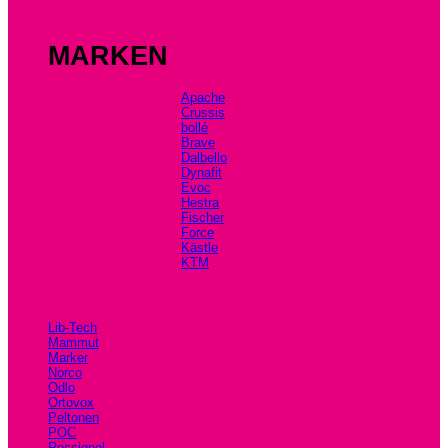
MARKEN
Apache
Crussis
bollé
Brave
Dalbello
Dynafit
Evoc
Hestra
Fischer
Force
Kästle
KTM
Lib-Tech
Mammut
Marker
Norco
Odlo
Ortovox
Peltonen
POC
Rossignol