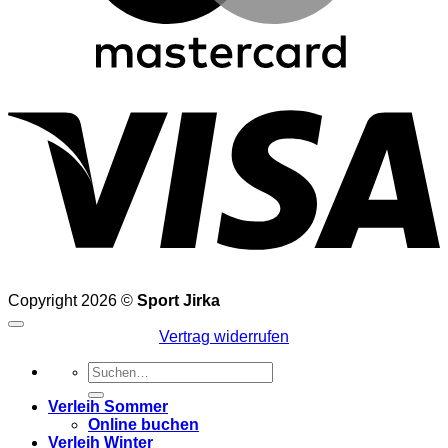
V
Copyright 2026 ©
Sport Jirka
Vertrag widerrufen
Suchen
nach:
Verleih Sommer
Online buchen
Verleih Winter