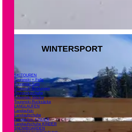
WINTERSPORT
SKITOUREN
Tourenski + Felle
Tourenski-Sets
Tourenski-Bindungen
Tourenskischuhe
Tourenski Stöcke
Tourenski-Rucksäcke
LANGLAUFEN
Langlaufski
Langlaufschuhe
Langlaufski KINDER
Langlaufschuhe KINDER
SNOWBOARDEN