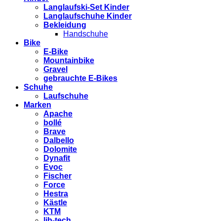
Langlaufski-Set Kinder
Langlaufschuhe Kinder
Bekleidung
Handschuhe
Bike
E-Bike
Mountainbike
Gravel
gebrauchte E-Bikes
Schuhe
Laufschuhe
Marken
Apache
bollé
Brave
Dalbello
Dolomite
Dynafit
Evoc
Fischer
Force
Hestra
Kästle
KTM
lib-tech