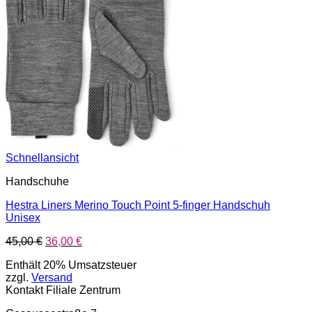
Schnellansicht
Handschuhe
Hestra Liners Merino Touch Point 5-finger Handschuh
Unisex
Ursprünglicher
Aktueller
45,00
€
36,00
€
Preis
Preis
Enthält 20% Umsatzsteuer
war:
ist:
zzgl.
Versand
45,00 €
36,00 €.
Kontakt Filiale Zentrum