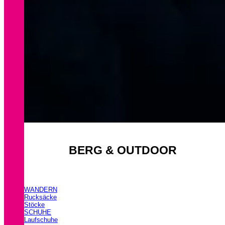
BERG & OUTDOOR
WANDERN
Rucksäcke
Stöcke
SCHUHE
Laufschuhe