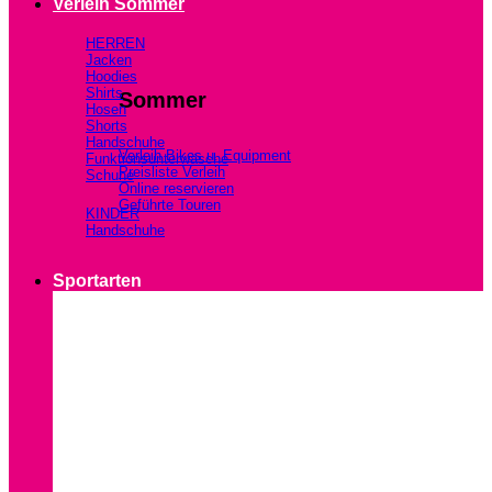
Verleih Sommer
HERREN
Jacken
Hoodies
Shirts
Sommer
Hosen
Shorts
Handschuhe
Verleih Bikes u. Equipment
Funktionsunterwäsche
Preisliste Verleih
Schuhe
Online reservieren
Geführte Touren
KINDER
Handschuhe
Sportarten