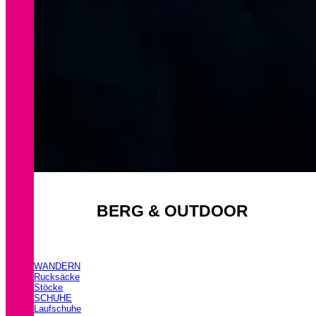
BERG & OUTDOOR
WANDERN
Rucksäcke
Stöcke
SCHUHE
Laufschuhe