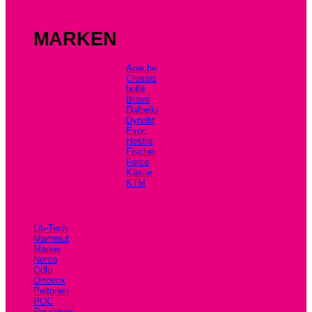
MARKEN
Apache
Crussis
bollé
Brave
Dalbello
Dynafit
Evoc
Hestra
Fischer
Force
Kästle
KTM
Lib-Tech
Mammut
Marker
Norco
Odlo
Ortovox
Peltonen
POC
Rossignol