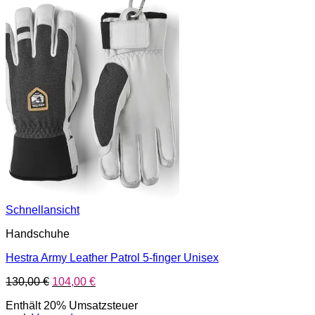
Schnellansicht
Handschuhe
Hestra Army Leather Patrol 5-finger Unisex
Ursprünglicher
Aktueller
130,00
€
104,00
€
Preis
Preis
Enthält 20% Umsatzsteuer
war:
ist: