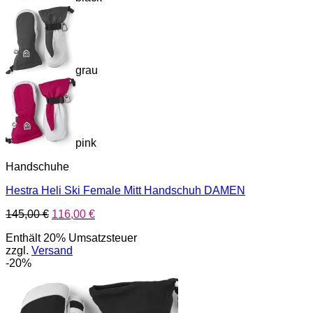
grau
pink
Handschuhe
Hestra Heli Ski Female Mitt Handschuh DAMEN
Ursprünglicher
Aktueller
145,00
€
116,00
€
Preis
Preis
Enthält 20% Umsatzsteuer
war:
ist:
zzgl.
Versand
145,00 €
116,00 €.
-20%