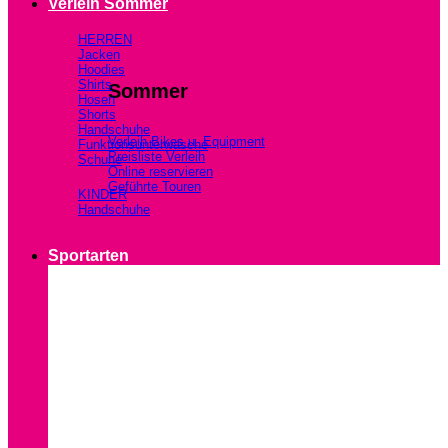
Verleih Sommer
HERREN
Jacken
Hoodies
Shirts
Sommer
Hosen
Shorts
Handschuhe
Verleih Bikes u. Equipment
Funktionsunterwäsche
Preisliste Verleih
Schuhe
Online reservieren
Geführte Touren
KINDER
Handschuhe
Sportarten