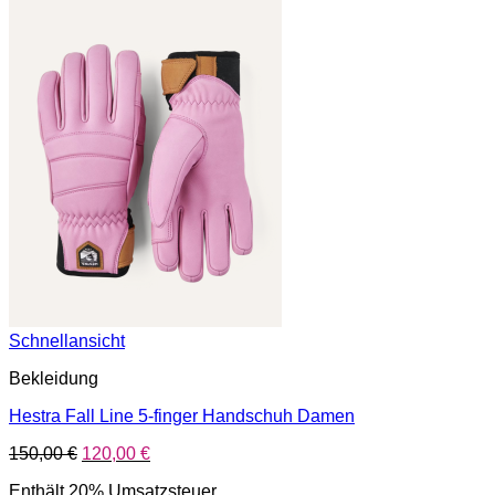
Schnellansicht
Bekleidung
Hestra Fall Line 5-finger Handschuh Damen
Ursprünglicher
Aktueller
150,00
€
120,00
€
Preis
Preis
Enthält 20% Umsatzsteuer
war:
ist: