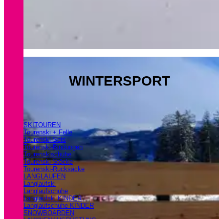
WINTERSPORT
SKITOUREN
Tourenski + Felle
Tourenski-Sets
Tourenski-Bindungen
Tourenskischuhe
Tourenski Stöcke
Tourenski-Rucksäcke
LANGLAUFEN
Langlaufski
Langlaufschuhe
Langlaufski KINDER
Langlaufschuhe KINDER
SNOWBOARDEN