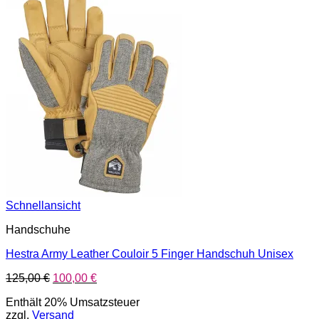
Schnellansicht
Handschuhe
Hestra Army Leather Couloir 5 Finger Handschuh Unisex
Ursprünglicher
Aktueller
125,00
€
100,00
€
Preis
Preis
Enthält 20% Umsatzsteuer
war:
ist:
zzgl.
Versand
125,00 €
100,00 €.