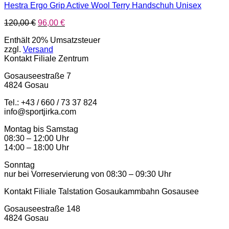
Hestra Ergo Grip Active Wool Terry Handschuh Unisex
Ursprünglicher
Aktueller
120,00
€
96,00
€
Preis
Preis
Enthält 20% Umsatzsteuer
war:
ist:
zzgl.
Versand
120,00 €
96,00 €.
Kontakt Filiale Zentrum
Gosauseestraße 7
4824 Gosau
Tel.: +43 / 660 / 73 37 824
info@sportjirka.com
Montag bis Samstag
08:30 – 12:00 Uhr
14:00 – 18:00 Uhr
Sonntag
nur bei Vorreservierung von 08:30 – 09:30 Uhr
Kontakt Filiale Talstation Gosaukammbahn Gosausee
Gosauseestraße 148
4824 Gosau