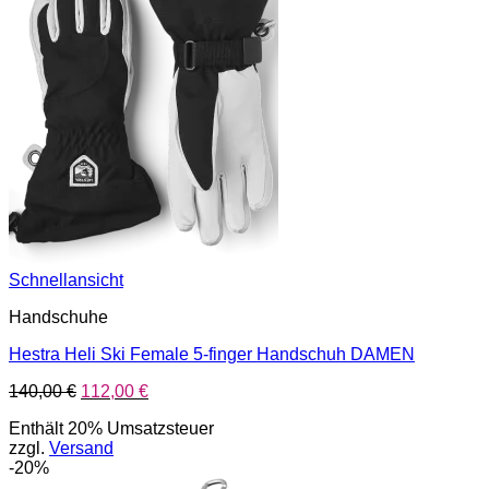
Schnellansicht
Handschuhe
Hestra Heli Ski Female 5-finger Handschuh DAMEN
Ursprünglicher
Aktueller
140,00
€
112,00
€
Preis
Preis
Enthält 20% Umsatzsteuer
war:
ist:
zzgl.
Versand
140,00 €
112,00 €.
-20%