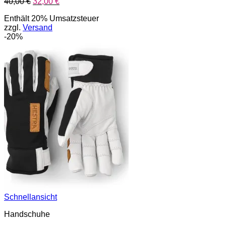
Ursprünglicher
Aktueller
40,00
€
32,00
€
Preis
Preis
Enthält 20% Umsatzsteuer
war:
ist:
zzgl.
Versand
40,00 €
32,00 €.
-20%
Schnellansicht
Handschuhe