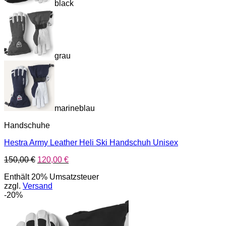
black
grau
marineblau
Handschuhe
Hestra Army Leather Heli Ski Handschuh Unisex
Ursprünglicher
Aktueller
150,00
€
120,00
€
Preis
Preis
Enthält 20% Umsatzsteuer
war:
ist:
zzgl.
Versand
150,00 €
120,00 €.
-20%