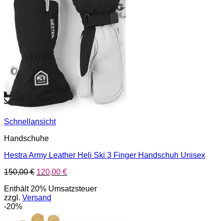
Schnellansicht
Handschuhe
Hestra Army Leather Heli Ski 3 Finger Handschuh Unisex
Ursprünglicher
Aktueller
150,00
€
120,00
€
Preis
Preis
Enthält 20% Umsatzsteuer
war:
ist:
zzgl.
Versand
150,00 €
120,00 €.
-20%