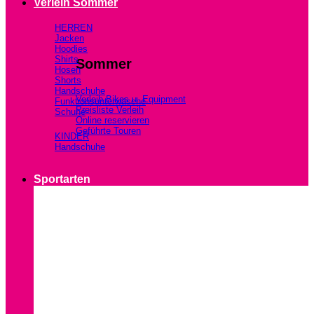
Verleih Sommer
HERREN
Jacken
Hoodies
Shirts
Sommer
Hosen
Shorts
Handschuhe
Verleih Bikes u. Equipment
Funktionsunterwäsche
Preisliste Verleih
Schuhe
Online reservieren
Geführte Touren
KINDER
Handschuhe
Sportarten