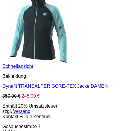
Schnellansicht
Bekleidung
Dynafit TRANSALPER GORE-TEX Jacke DAMEN
Ursprünglicher
Aktueller
350,00
€
245,00
€
Preis
Preis
Enthält 20% Umsatzsteuer
war:
ist:
zzgl.
Versand
350,00 €
245,00 €.
Kontakt Filiale Zentrum
Gosauseestraße 7