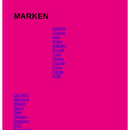
MARKEN
Apache
Crussis
bollé
Brave
Dalbello
Dynafit
Evoc
Hestra
Fischer
Force
Kästle
KTM
Lib-Tech
Mammut
Marker
Norco
Odlo
Ortovox
Peltonen
POC
Rossignol