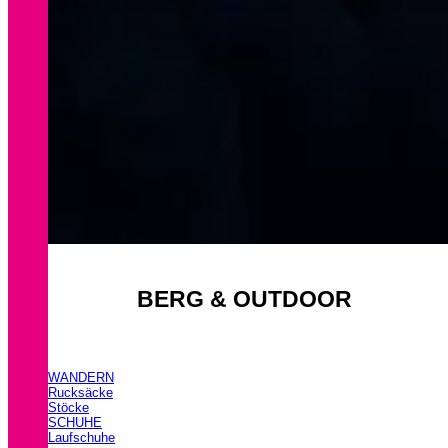
BERG & OUTDOOR
WANDERN
Rucksäcke
Stöcke
SCHUHE
Laufschuhe