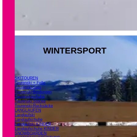
WINTERSPORT
SKITOUREN
Tourenski + Felle
Tourenski-Sets
Tourenski-Bindungen
Tourenskischuhe
Tourenski Stöcke
Tourenski-Rucksäcke
LANGLAUFEN
Langlaufski
Langlaufschuhe
Langlaufski KINDER
Langlaufschuhe KINDER
SNOWBOARDEN