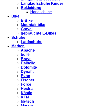
Langlaufschuhe Kinder
Bekleidung
Handschuhe
Bike
E-Bike
Mountainbike
Gravel
gebrauchte E-Bikes
Schuhe
Laufschuhe
Marken
Apache
bollé
Brave
Dalbello
Dolomite
Dynafit
Evoc
Fischer
Force
Hestra
Kästle
KTM
lib-tech
Marker