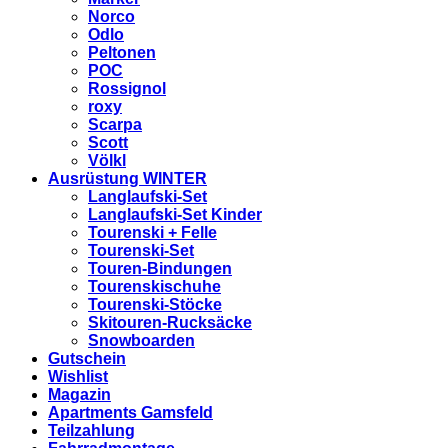
Norco
Odlo
Peltonen
POC
Rossignol
roxy
Scarpa
Scott
Völkl
Ausrüstung WINTER
Langlaufski-Set
Langlaufski-Set Kinder
Tourenski + Felle
Tourenski-Set
Touren-Bindungen
Tourenskischuhe
Tourenski-Stöcke
Skitouren-Rucksäcke
Snowboarden
Gutschein
Wishlist
Magazin
Apartments Gamsfeld
Teilzahlung