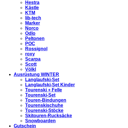
Hestra
Kästle
KTM
lib-tech
Marker
Norco
Odlo
Peltonen
POC
Rossignol
roxy
Scarpa
Scott
Völkl
Ausrüstung WINTER
Langlaufski-Set
Langlaufski-Set Kinder
Tourenski + Felle
Tourenski-Set
Touren-Bindungen
Tourenskischuhe
Tourenski-Stöcke
Skitouren-Rucksäcke
Snowboarden
Gutschein