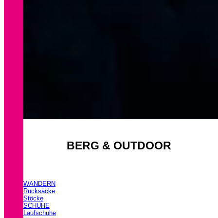
BERG & OUTDOOR
WANDERN
Rucksäcke
Stöcke
SCHUHE
Laufschuhe