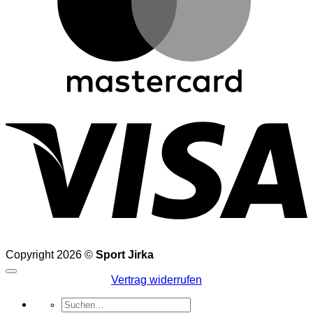
V
Copyright 2026 ©
Sport Jirka
Vertrag widerrufen
Suchen
nach: