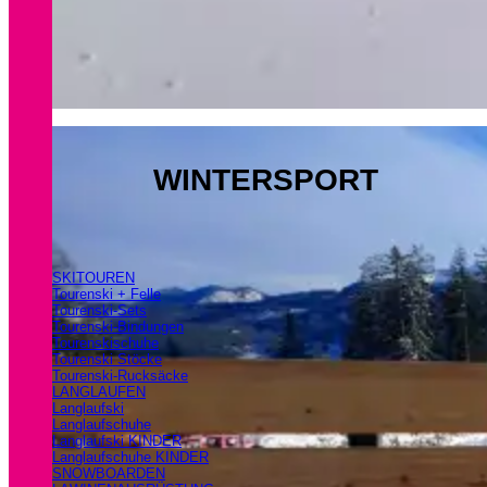
WINTERSPORT
SKITOUREN
Tourenski + Felle
Tourenski-Sets
Tourenski-Bindungen
Tourenskischuhe
Tourenski Stöcke
Tourenski-Rucksäcke
LANGLAUFEN
Langlaufski
Langlaufschuhe
Langlaufski KINDER
Langlaufschuhe KINDER
SNOWBOARDEN