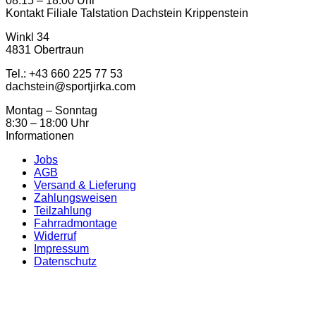
08:15 – 18:00 Uhr
Kontakt Filiale Talstation Dachstein Krippenstein
Winkl 34
4831 Obertraun
Tel.: ‭+43 660 225 77 53
dachstein@sportjirka.com
Montag – Sonntag
8:30 – 18:00 Uhr
Informationen
Jobs
AGB
Versand & Lieferung
Zahlungsweisen
Teilzahlung
Fahrradmontage
Widerruf
Impressum
Datenschutz
K