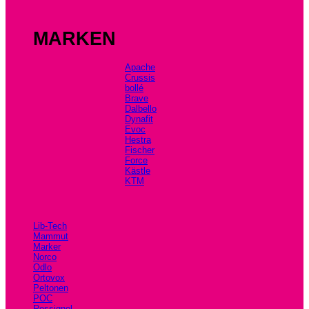
MARKEN
Apache
Crussis
bollé
Brave
Dalbello
Dynafit
Evoc
Hestra
Fischer
Force
Kästle
KTM
Lib-Tech
Mammut
Marker
Norco
Odlo
Ortovox
Peltonen
POC
Rossignol