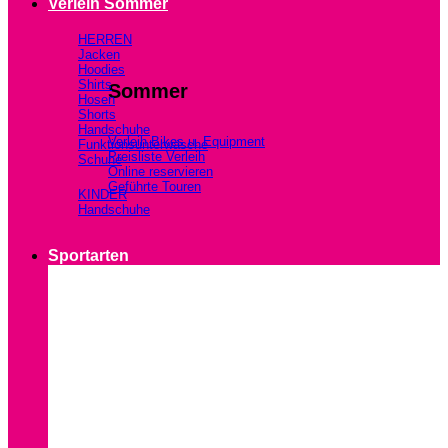
Verleih Sommer
HERREN
Jacken
Hoodies
Shirts
Sommer
Hosen
Shorts
Handschuhe
Verleih Bikes u. Equipment
Funktionsunterwäsche
Preisliste Verleih
Schuhe
Online reservieren
Geführte Touren
KINDER
Handschuhe
Sportarten