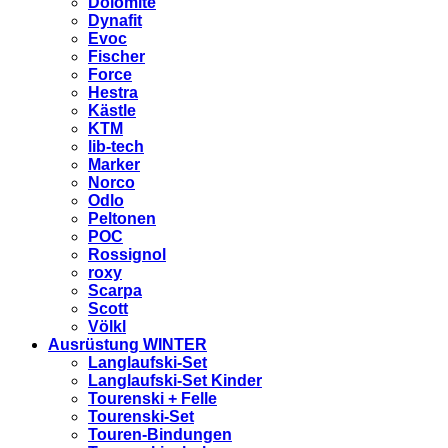
Dolomite
Dynafit
Evoc
Fischer
Force
Hestra
Kästle
KTM
lib-tech
Marker
Norco
Odlo
Peltonen
POC
Rossignol
roxy
Scarpa
Scott
Völkl
Ausrüstung WINTER
Langlaufski-Set
Langlaufski-Set Kinder
Tourenski + Felle
Tourenski-Set
Touren-Bindungen