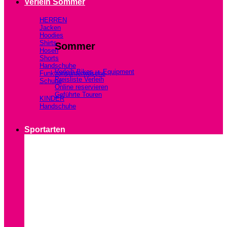
Verleih Sommer
HERREN
Jacken
Hoodies
Shirts
Sommer
Hosen
Shorts
Handschuhe
Verleih Bikes u. Equipment
Funktionsunterwäsche
Preisliste Verleih
Schuhe
Online reservieren
Geführte Touren
KINDER
Handschuhe
Sportarten