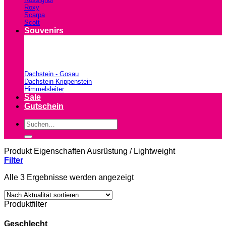
Roxy
Scarpa
Scott
Souvenirs
Dachstein - Gosau
Dachstein Krippenstein
Himmelsleiter
Sale
Gutschein
Suchen
nach:
Produkt Eigenschaften Ausrüstung
/
Lightweight
Filter
Nach
Alle 3 Ergebnisse werden angezeigt
Aktualität
sortiert
Produktfilter
Geschlecht