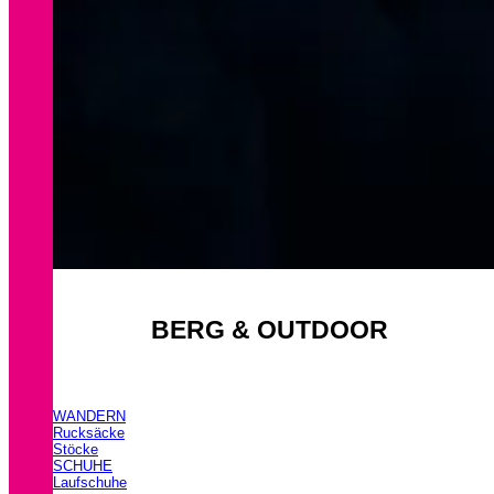
BERG & OUTDOOR
WANDERN
Rucksäcke
Stöcke
SCHUHE
Laufschuhe