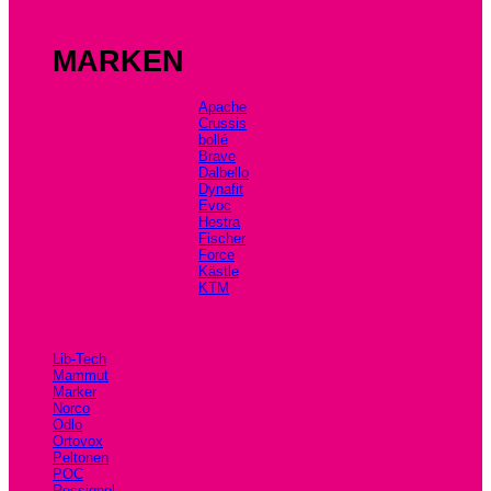
MARKEN
Apache
Crussis
bollé
Brave
Dalbello
Dynafit
Evoc
Hestra
Fischer
Force
Kästle
KTM
Lib-Tech
Mammut
Marker
Norco
Odlo
Ortovox
Peltonen
POC
Rossignol