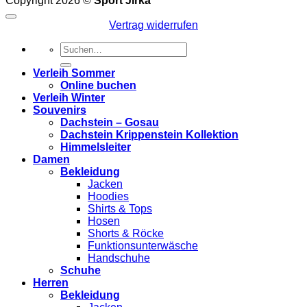
Copyright 2026 ©
Sport Jirka
Vertrag widerrufen
Suchen
nach:
Verleih Sommer
Online buchen
Verleih Winter
Souvenirs
Dachstein – Gosau
Dachstein Krippenstein Kollektion
Himmelsleiter
Damen
Bekleidung
Jacken
Hoodies
Shirts & Tops
Hosen
Shorts & Röcke
Funktionsunterwäsche
Handschuhe
Schuhe
Herren
Bekleidung