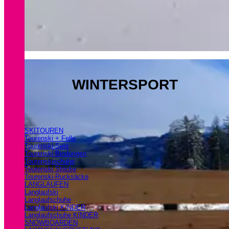
WINTERSPORT
SKITOUREN
Tourenski + Felle
Tourenski-Sets
Tourenski-Bindungen
Tourenskischuhe
Tourenski Stöcke
Tourenski-Rucksäcke
LANGLAUFEN
Langlaufski
Langlaufschuhe
Langlaufski KINDER
Langlaufschuhe KINDER
SNOWBOARDEN