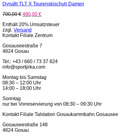
Dynafit TLT X Tourenskischuh Damen
Ursprünglicher
Aktueller
700,00
€
490,00
€
Preis
Preis
Enthält 20% Umsatzsteuer
war:
ist:
zzgl.
Versand
700,00 €
490,00 €.
Kontakt Filiale Zentrum
Gosauseestraße 7
4824 Gosau
Tel.: +43 / 660 / 73 37 824
info@sportjirka.com
Montag bis Samstag
08:30 – 12:00 Uhr
14:00 – 18:00 Uhr
Sonntag
nur bei Vorreservierung von 08:30 – 09:30 Uhr
Kontakt Filiale Talstation Gosaukammbahn Gosausee
Gosauseestraße 148
4824 Gosau