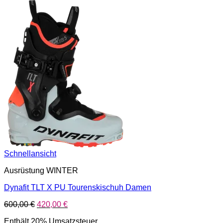
Schnellansicht
Ausrüstung WINTER
Dynafit TLT X PU Tourenskischuh Damen
Ursprünglicher
Aktueller
600,00
€
420,00
€
Preis
Preis
Enthält 20% Umsatzsteuer
war:
ist: