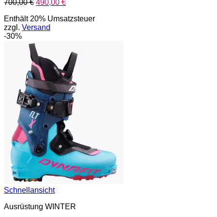
Ursprünglicher
Aktueller
700,00
€
490,00
€
Preis
Preis
Enthält 20% Umsatzsteuer
war:
ist:
zzgl.
Versand
700,00 €
490,00 €.
-30%
Schnellansicht
Ausrüstung WINTER