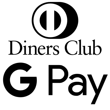
D
C
G