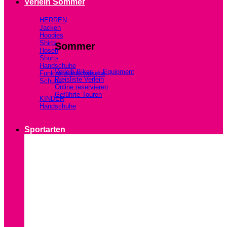
Verleih Sommer
HERREN
Jacken
Hoodies
Shirts
Sommer
Hosen
Shorts
Handschuhe
Verleih Bikes u. Equipment
Funktionsunterwäsche
Preisliste Verleih
Schuhe
Online reservieren
Geführte Touren
KINDER
Handschuhe
Sportarten