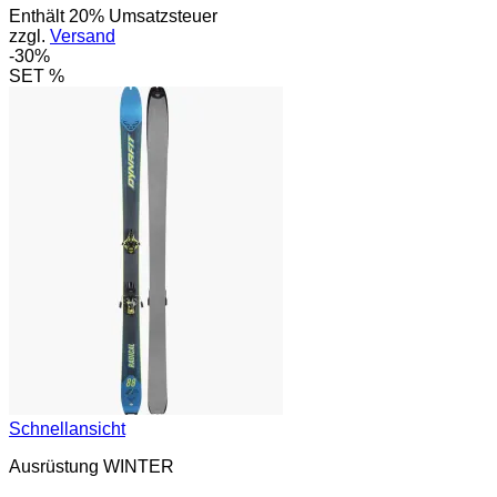
Enthält 20% Umsatzsteuer
war:
ist:
zzgl.
Versand
1.050,00 €
735,00 €.
-30%
SET %
Schnellansicht
Ausrüstung WINTER