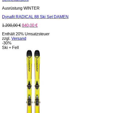
Ausrüstung WINTER
Dynafit RADICAL 88 Ski Set DAMEN
Ursprünglicher
Aktueller
1.200,00
€
840,00
€
Preis
Preis
Enthält 20% Umsatzsteuer
war:
ist:
zzgl.
Versand
1.200,00 €
840,00 €.
-30%
Ski + Fell