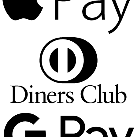
D
C
G