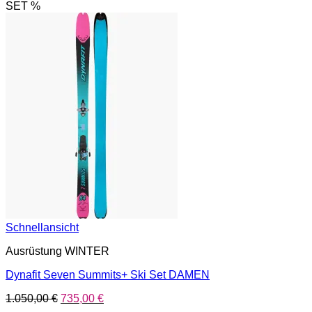
SET %
Schnellansicht
Ausrüstung WINTER
Dynafit Seven Summits+ Ski Set DAMEN
Ursprünglicher
Aktueller
1.050,00
€
735,00
€
Preis
Preis