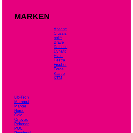
MARKEN
Apache
Crussis
bollé
Brave
Dalbello
Dynafit
Evoc
Hestra
Fischer
Force
Kästle
KTM
Lib-Tech
Mammut
Marker
Norco
Odlo
Ortovox
Peltonen
POC
Rossignol