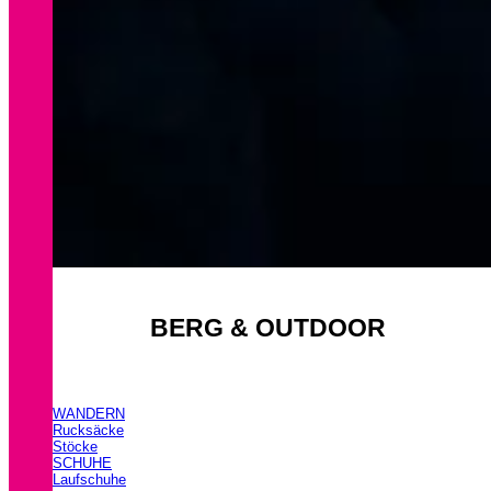
BERG & OUTDOOR
WANDERN
Rucksäcke
Stöcke
SCHUHE
Laufschuhe