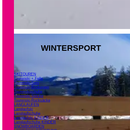
WINTERSPORT
SKITOUREN
Tourenski + Felle
Tourenski-Sets
Tourenski-Bindungen
Tourenskischuhe
Tourenski Stöcke
Tourenski-Rucksäcke
LANGLAUFEN
Langlaufski
Langlaufschuhe
Langlaufski KINDER
Langlaufschuhe KINDER
SNOWBOARDEN