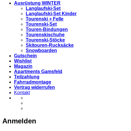
Ausrüstung WINTER
Langlaufski-Set
Langlaufski-Set Kinder
Tourenski + Felle
Tourenski-Set
Touren-Bindungen
Tourenskischuhe
Tourenski-Stöcke
Skitouren-Rucksäcke
Snowboarden
Gutschein
Wishlist
Magazin
Apartments Gamsfeld
Teilzahlung
Fahrradmontage
Vertrag widerrufen
Kontakt
Anmelden