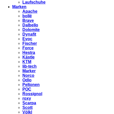
Laufschuhe
Marken
Apache
bollé
Brave
Dalbello
Dolomite
Dynafit
Evoc
Fischer
Force
Hestra
Kästle
KTM
lib-tech
Marker
Norco
Odlo
Peltonen
POC
Rossignol
roxy
Scarpa
Scott
Völkl