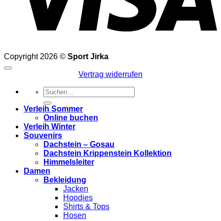
Copyright 2026 ©
Sport Jirka
Vertrag widerrufen
Suchen
nach:
Verleih Sommer
Online buchen
Verleih Winter
Souvenirs
Dachstein – Gosau
Dachstein Krippenstein Kollektion
Himmelsleiter
Damen
Bekleidung
Jacken
Hoodies
Shirts & Tops
Hosen