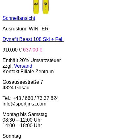
Schnellansicht
Ausrüstung WINTER
Dynafit Beast 108 Ski + Fell
Ursprünglicher
Aktueller
910,00
€
637,00
€
Preis
Preis
Enthält 20% Umsatzsteuer
war:
ist:
zzgl.
Versand
910,00 €
637,00 €.
Kontakt Filiale Zentrum
Gosauseestraße 7
4824 Gosau
Tel.: +43 / 660 / 73 37 824
info@sportjirka.com
Montag bis Samstag
08:30 – 12:00 Uhr
14:00 – 18:00 Uhr
Sonntag