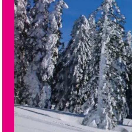
WINTER
Preisliste Verleih