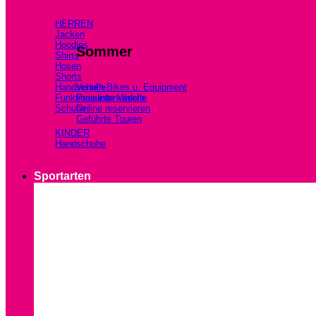
HERREN
Jacken
Hoodies
Sommer
Shirts
Hosen
Shorts
Handschuhe
Verleih Bikes u. Equipment
Funktionsunterwäsche
Preisliste Verleih
Schuhe
Online reservieren
Geführte Touren
KINDER
Handschuhe
Sportarten